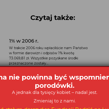
Czytaj także:
1% w 2006 r.
W trakcie 2006 roku wpłaciliście nam Państwo
w formie darowizn i odpisów 1% kwotę
73.069,81 zł. Wszystkie pozyskane środki
przeznaczone zostały...
a nie powinna być wspomnie
porodówki.
A jednak dla tysięcy kobiet – nadal jest.
Zmieniaj to z nami.