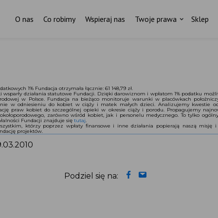
O nas
Co robimy
Wspieraj nas
Twoje prawa
Sklep
atkowych 1% Fundacja otrzymała łącznie: 61 148,79 zł.
i wsparły działania statutowe Fundacji. Dzięki darowiznom i wpłatom 1% podatku możli
porodowej w Polsce. Fundacja na bieżąco monitoruje warunki w placówkach położnic
nie w odniesieniu do kobiet w ciąży i matek małych dzieci. Analizujemy kwestie o
ację praw kobiet do szczególnej opieki w okresie ciąży i porodu. Propagujemy naj
okołoporodowego, zarówno wśród kobiet, jak i personelu medycznego. To tylko ogólny 
łalności Fundacji znajduje się
tutaj
.
zystkim, którzy poprzez wpłaty finansowe i inne działania popierają naszą misję i 
dację projektów.
9.03.2010
Podziel się na: