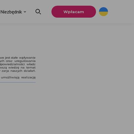
Niezbędnik
Wpłacam
we jest stałe wpływanie
zych oraz uregulowania
dpowiedzialności władz
nowszą wiedzę na temat
zarys naszych działań.
umożliwiają realizację