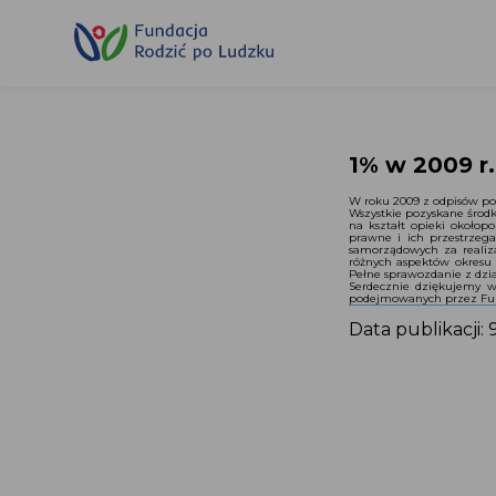
Przewiń
do
treści
1% w 2009 r.
W roku 2009 z odpisów pod
Wszystkie pozyskane środk
na kształt opieki około
prawne i ich przestrzega
samorządowych za realiz
różnych aspektów okresu 
Pełne sprawozdanie z dzia
Serdecznie dziękujemy ws
podejmowanych przez Fun
Data publikacji: 