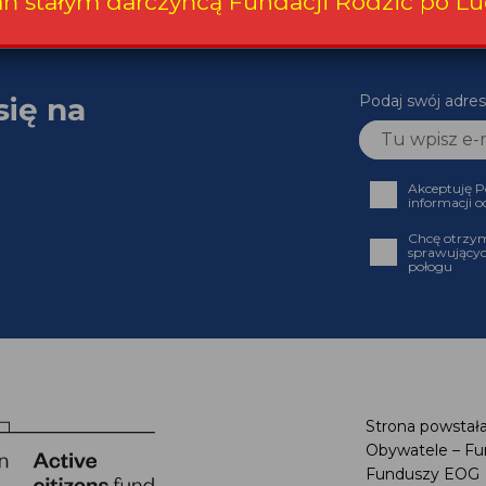
ań stałym darczyńcą Fundacji Rodzić po Lu
się na
Podaj swój adres
Akceptuję P
informacji o
Chcę otrzym
sprawującyc
połogu
Strona powstała
Obywatele – Fu
Funduszy EOG