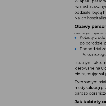
W apelu person
na dostosowany
oddziale, będą 
Na ich hospital
Obawy perso
Co w związku z tym tera
Kobiety z od
po porodzie,
Pododdział z
i Położniczeg
Istotnym faktem
kierowane na O
nie zajmując sa
Tym samym miały
medykalizacji p
bardzo ogranicz
Jak kobiety o