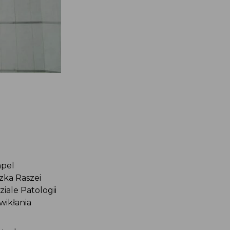
 apel
iszka Raszei
dziale Patologii
owikłania