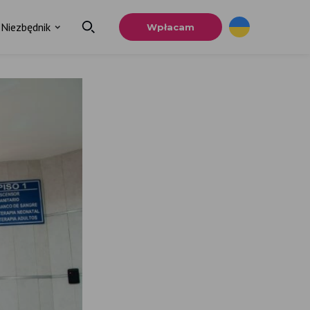
Niezbędnik
Wpłacam
×
a
u.