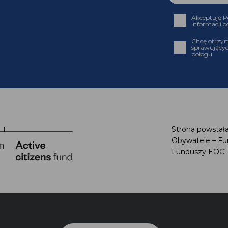
Akceptuję
informacji
Chcę otrz
sprawujący
połogu
Strona powstał
Obywatele – F
Funduszy EO