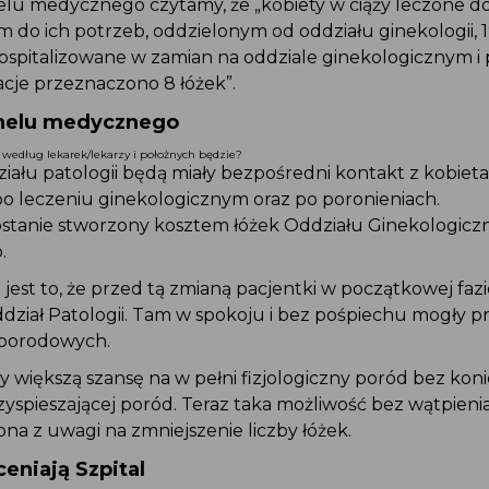
elu medycznego czytamy, że „kobiety w ciąży leczone 
m do ich potrzeb, oddzielonym od oddziału ginekologii
hospitalizowane w zamian na oddziale ginekologicznym i
izacje przeznaczono 8 łóżek”.
nelu medycznego
z według lekarek/lekarzy i położnych będzie?
działu patologii będą miały bezpośredni kontakt z kobie
 po leczeniu ginekologicznym oraz po poronieniach.
ostanie stworzony kosztem łóżek Oddziału Ginekologic
o.
 jest to, że przed tą zmianą pacjentki w początkowej fa
ddział Patologii. Tam w spokoju i bez pośpiechu mogły 
l porodowych.
 większą szansę na w pełni fizjologiczny poród bez kon
rzyspieszającej poród. Teraz taka możliwość bez wątpien
ona z uwagi na zmniejszenie liczby łóżek.
ceniają Szpital