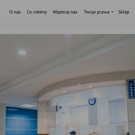
O nas
Co robimy
Wspieraj nas
Twoje prawa
Sklep
Za każdym pismem do ministr
stoi czyjaś historia.
I ktoś, kto nas wspiera.
ostań stałym darczyńcą Fundacji Rodzić po Ludzk