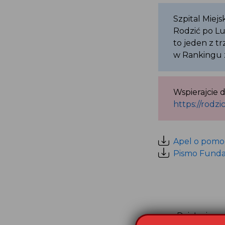
Szpital Miej
Rodzić po L
to jeden z 
w Rankingu 
Wspierajcie
https://rodz
Apel o pomo
Pismo Funda
Działania 