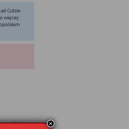
itali Gdzie
o więcej:
lkopolskim
 Norweskich