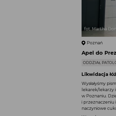
fot. Martha D
Poznań
Apel do Pr
ODDZIAŁ PATO
Likwidacja ł
Wysłałyśmy pis
lekarek/lekarzy 
w Poznaniu. Dzie
i przeznaczeniu
naczyniowe cuk