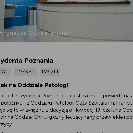
ominguez de Gouveia_unsplash
ezydenta Poznania
LOGII
POZNAŃ
RASZEI
óżek na Oddziale Patologii
mo do Prezydenta Poznania. To jest nasza odpowiedź na
i położnych z Oddziału Patologii Ciąży Szpitala im. Franc
je się to w związku z decyzją o likwidacji 19 łóżek na Od
 ich na Oddział Chirurgiczny leczący rany przewlekłe i p
rzycy.