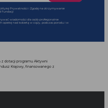
 Politykę Prywatności i Zgodę na otrzymywanie
 od Fundacji
ymywać wiadomości dla osób profesjonalnie
ch opiekę nad kobietą w ciąży, podczas porodu i w
a z dotacji programu Aktywni
undusz Krajowy, finansowanego z
G