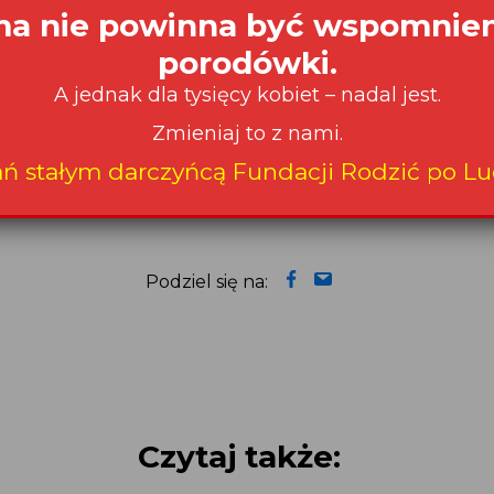
 ramach Programu Aktywni Obywatele – Fundusz Krajo
 23.01.2023
Podziel się na:
Czytaj także: