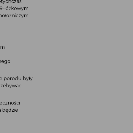
dotychczas
, 19-łóżkowym
 położniczym.
tami
znego
zie porodu były
przebywać,
ieczności
ia będzie