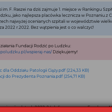
ski im. F. Raszei na dziś zajmuje 1. miejsce w Rankingu Szp
udzku, jako najlepsza placówka lecznicza w Poznaniu.z C
trzech najwyżej ocenianych szpitali w województwie wie
za 2022 r.2022. Bez wątpienia jest o co walczyć!
 działania Fundacji Rodzić po Ludzku:
icpoludzku.pl/wspieraj-nas/
Dziękujemy!
c dla Oddziału Patologii Ciąży.pdf (224,33 KB)
cji do Prezydenta Poznania.pdf (254,71 KB)
organizacji w latach 2022-24 dofinansowane z Funduszy