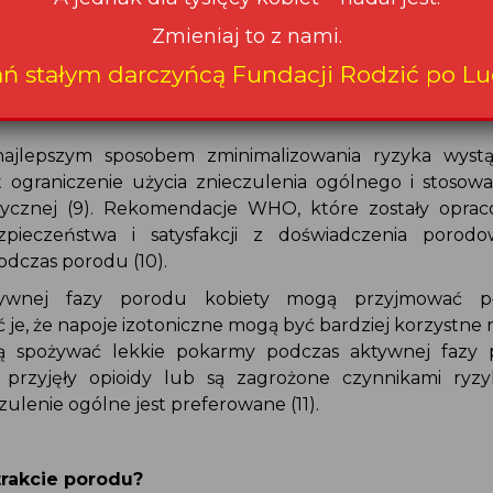
zasie porodu nie zanotowano ani jednego przypadku 
delsona, mimo, iż u 22% kobiet z badanej grupy zakoń
ęciem (8).
 najlepszym sposobem zminimalizowania ryzyka wyst
t ograniczenie użycia znieczulenia ogólnego i stoso
tetycznej (9). Rekomendacje WHO, które zostały opr
ezpieczeństwa i satysfakcji z doświadczenia porod
 podczas porodu (10).
tywnej fazy porodu kobiety mogą przyjmować p
 je, że napoje izotoniczne mogą być bardziej korzystne 
ą spożywać lekkie pokarmy podczas aktywnej fazy
j przyjęły opioidy lub są zagrożone czynnikami ry
czulenie ogólne jest preferowane (11).
w trakcie porodu?