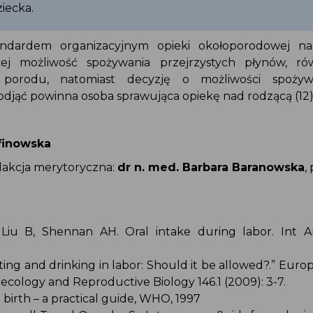
ziecka.
andardem organizacyjnym opieki okołoporodowej n
ącej możliwość spożywania przejrzystych płynów, r
y porodu, natomiast decyzję o możliwości spożyw
odjąć powinna osoba sprawująca opiekę nad rodzącą (12
ffinowska
redakcja merytoryczna:
dr n. med. Barbara Baranowska
G, Liu B, Shennan AH. Oral intake during labor. Int A
Eating and drinking in labor: Should it be allowed?.” Eur
necology and Reproductive Biology 146.1 (2009): 3-7.
l birth – a practical guide, WHO, 1997