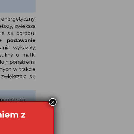
k energetyczny,
etozy, zwiększa
nie się porodu.
we podawanie
nia wykazały,
suliny u matki
 do hiponatremii
nych w trakcie
 zwiększało się
(przeciętnie
ną i użycia
w punktacji
r w Stanach
bodnie jadły