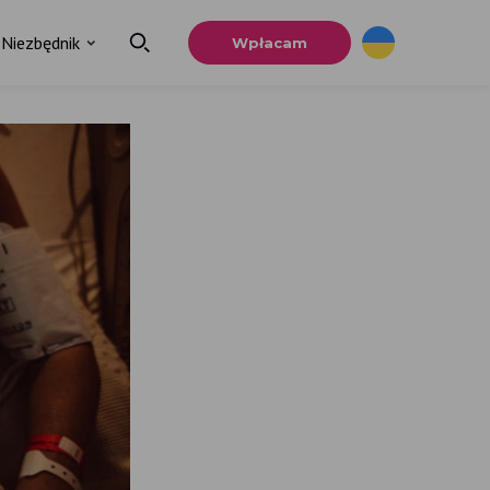
Niezbędnik
Wpłacam
u.