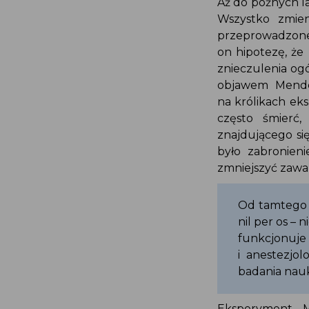
Aż do późnych l
Wszystko zmie
przeprowadzo
on hipotezę, ż
znieczulenia og
objawem Mende
na królikach e
często śmierć
znajdującego 
było zabronien
zmniejszyć zawa
Od tamtego
nil per os –
funkcjonu
i anestezjo
badania nau
Eksperyment 