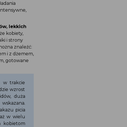
 Badania
j intensywne,
ów, lekkich
 że kobiety,
ki i strony
 można znaleźć:
słem i z dżemem,
osem, gotowane
ć w trakcie
idzie wzrost
oidów, duża
st wskazana.
zakazu picia
eważ w wielu
ia kobietom