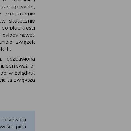
h zabiegowych),
e znieczulenie
ogów skutecznie
a do płuc treści
no byłoby nawet
tnieje związek
k (1).
ca, pozbawiona
mi, ponieważ jej
nego w żołądku,
acja ta zwiększa
 obserwacji
wości picia