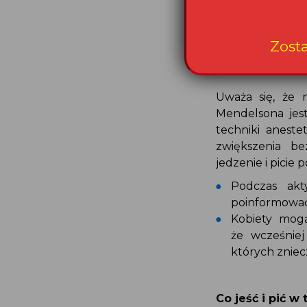
i piły w c
objawu Men
cesarskim ci
Uważa się, że
Mendelsona jes
techniki anes
zwiększenia b
jedzenie i picie
Podczas ak
poinformować
Kobiety mog
że wcześnie
których znie
Co jeść i pić 