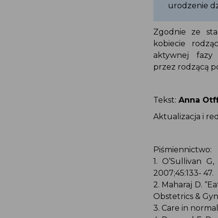
urodzenie d
Zgodnie ze st
kobiecie rodz
aktywnej faz
przez rodzącą p
Tekst:
Anna Ot
Aktualizacja i 
Piśmiennictwo:
1. O’Sullivan 
2007;45:133- 47.
2. Maharaj D. “
Obstetrics & Gy
3. Care in norma