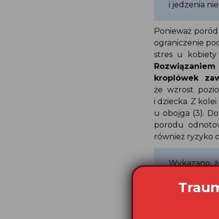
i jedzenia 
Ponieważ poród
ograniczenie p
stres u kobiet
Rozwiązanie
kroplówek za
że wzrost poz
i dziecka. Z ko
u obojga (3).
porodu odnotow
również ryzyko 
Wykazano, ż
o 90 minut
środków pr
Apgar (5,6
Zjednoczony