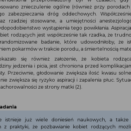
osowano znieczulenie ogólne (również przy porodac
go zabezpieczania dróg oddechowych. Współcześni
raz rzadziej stosowane, a umiejętności anestezjol
wdopodobieństwo wystąpienia tego powikłania. Aspiracj
obiet rodzących jest współcześnie tak rzadka, że trud
 randomizowane badanie, które udowodniłoby, że is
niem pokarmów w trakcie porodu, a śmiertelnością mate
okazało się również założenie, że kobieta rodzą
dziny jedzenia i picia, jest chroniona przed komplikacja
usty. Przeciwnie, głodowanie zwiększa ilość kwasu sol
znie zwiększa się ryzyko aspiracji i zapalenia płuc. Sytu
 zachorowalności ze strony matki (2).
badania
ie istnieje już wiele doniesień naukowych, a także
ch z praktyki, że pozbawianie kobiet rodzących możli