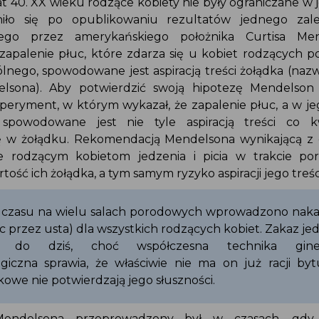
at 40. XX wieku rodzące kobiety nie były ograniczane w j
niło się po opublikowaniu rezultatów jednego zal
nego przez amerykańskiego położnika Curtisa Men
e zapalenie płuc, które zdarza się u kobiet rodzących 
ólnego, spowodowane jest aspiracją treści żołądka (na
lsona). Aby potwierdzić swoją hipotezę Mendelson
ksperyment, w którym wykazał, że zapalenie płuc, a w j
, spowodowane jest nie tyle aspiracją treści co
się w żołądku. Rekomendacją Mendelsona wynikającą 
ie rodzącym kobietom jedzenia i picia w trakcie p
rtość ich żołądka, a tym samym ryzyko aspiracji jego treś
 czasu na wielu salach porodowych wprowadzono naka
 nic przez usta) dla wszystkich rodzących kobiet. Zakaz jed
je do dziś, choć współczesna technika gine
logiczna sprawia, że właściwie nie ma on już racji b
kowe nie potwierdzają jego słuszności.
Mendelsona przeprowadzony był w czasach, gdy