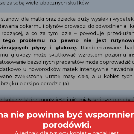
niesie za sobą wiele ubocznych skutków.
 stanowi dla matki oraz dziecka duży wysiłek i wydate
odawania pokarmu i płynów prowadzi do odwodnienia i k
y rodzącej, a co za tym idzie – powoduje przedłuża
m tego problemu na pewno nie jest rutyno
wierających płyny i glukozę.
Randomizowane bada
iomu glukozy może skutkować wzrostem poziomu in
lei stosowanie bezsolnych preparatów może doprowadzić
 Dodatkowo u noworodków matek intensywnie nawadnia
ano zwiększoną utratę masy ciała, a u kobiet tych
obrzęku piersi po porodzie (4).
e kobiety, które mogły jeść i pić, miały krótsze porody 
), mniejszą potrzebę przyspieszenia porodu oksytocy
zeciwbólowych, zaś noworodki miały wyższy wynik 
,7). Przeprowadzone przez National Birth Cente
ch badanie wykazało, że wśród 11 814 kobiet, które swo