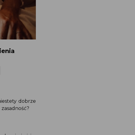
sienia
I
niestety dobrze
ej zasadność?