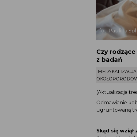
fot. Paulina S
Czy rodzące
z badań
MEDYKALIZAC
OKOŁOPORODO
(Aktualizacja tre
Odmawianie kob
ugruntowaną tr
Skąd się wziął