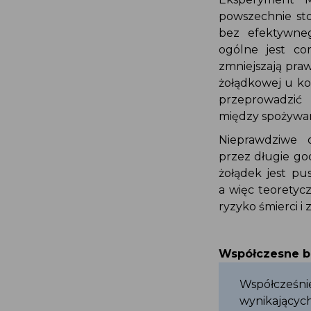
powszechnie st
bez efektywne
ogólne jest co
zmniejszają pra
żołądkowej u k
przeprowadzić
między spożywa
Nieprawdziwe 
przez długie go
żołądek jest p
a więc teoretyc
ryzyko śmierci i
Współczesne 
Współcześn
wynikający