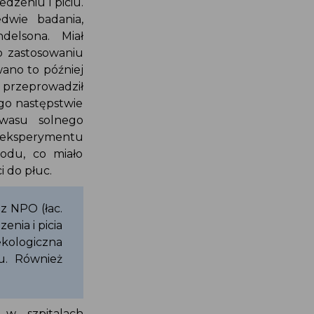
edzeniu i piciu.
edwie badania,
delsona. Miał
po zastosowaniu
zwano to później
 przeprowadził
ego następstwie
 kwasu solnego
z eksperymentu
orodu, co miało
ci do płuc.
z NPO (łac.
zenia i picia
kologiczna
ytu. Również
 w szpitalach