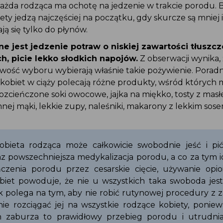
 każda rodząca ma ochotę na jedzenie w trakcie porodu.
biety jedzą najczęściej na początku, gdy skurcze są mnie
ają się tylko do płynów.
 jest jedzenie potraw o niskiej zawartości tłuszcz
ch, picie lekko słodkich napojów.
Z obserwacji wynika,
iwość wyboru wybierają właśnie takie pożywienie. Poradni
 kobiet w ciąży polecają różne produkty, wśród których
rozcieńczone soki owocowe, jajka na miękko, tosty z ma
emnej mąki, lekkie zupy, naleśniki, makarony z lekkim s
kobieta rodząca może całkowicie swobodnie jeść i pi
az powszechniejsza medykalizacja porodu, a co za tym 
ńczenia porodu przez cesarskie cięcie, używanie opi
obiet powoduje, że nie u wszystkich taka swoboda je
k polega na tym, aby nie robić rutynowej procedury z 
 i nie rozciągać jej na wszystkie rodzące kobiety, poni
h zaburza to prawidłowy przebieg porodu i utrudn