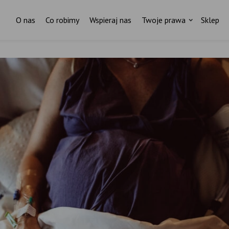
O nas
Co robimy
Wspieraj nas
Twoje prawa
Sklep
ostań stałym darczyńcą Fundacji Rodzić po Ludzk