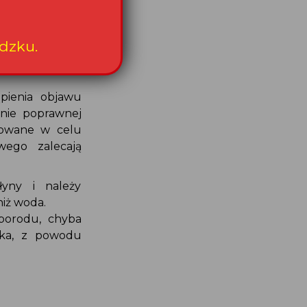
wystąpienia
czono poród
ąpienia objawu
wanie poprawnej
acowane w celu
owego zalecają
łyny i należy
niż woda.
 porodu, chyba
zyka, z powodu