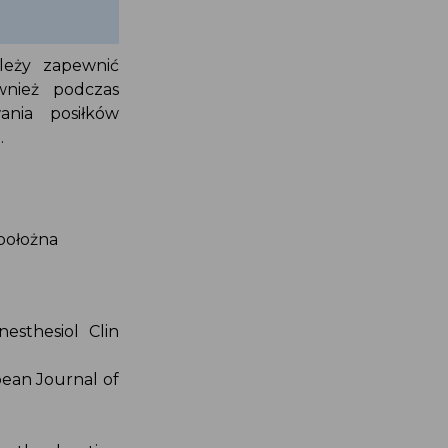
ależy zapewnić
ównież podczas
ania posiłków
).
, położna
nesthesiol Clin
opean Journal of