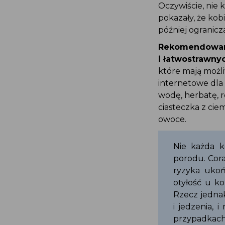
Oczywiście, nie
pokazały, że ko
później ogranicz
Rekomendowane
i łatwostrawny
które mają możl
internetowe dla
wodę, herbatę, 
ciasteczka z ci
owoce.
Nie każda 
porodu. Cor
ryzyka uko
otyłość u k
Rzecz jedna
i jedzenia,
przypadkac