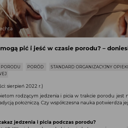
plechta
 mogą pić i jeść w czasie porodu? – donie
JA PORODU
PORÓD
STANDARD ORGANIZACYJNY OPIEK
WEJ
ści: sierpień 2022 r.)
ietom rodzącym jedzenia i picia w trakcie porodu jest 
adycją położniczą. Czy współczesna nauka potwierdza j
 zakaz jedzenia i picia podczas porodu?