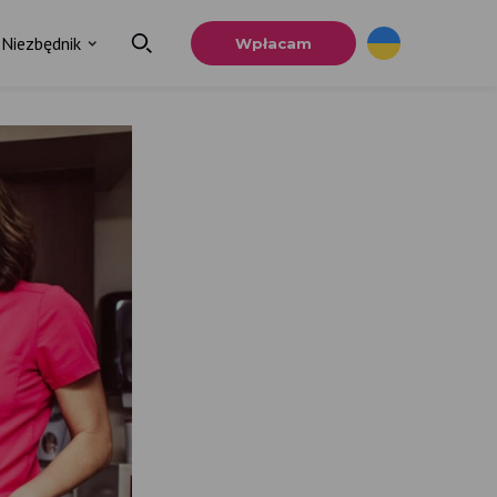
Niezbędnik
Wpłacam
×
a
u.