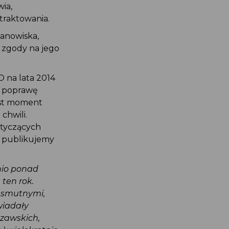
wia,
o traktowania.
tanowiska,
ej zgody na jego
O na lata 2014
lu poprawę
jest moment
 chwili.
dotyczących
ej publikujemy
tnio ponad
 ten rok.
mi smutnymi,
owiadały
szawskich,