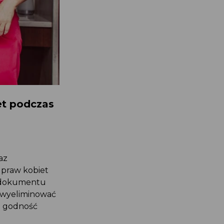
et podczas
raz
a praw kobiet
go dokumentu
ie wyeliminować
ce godność
t