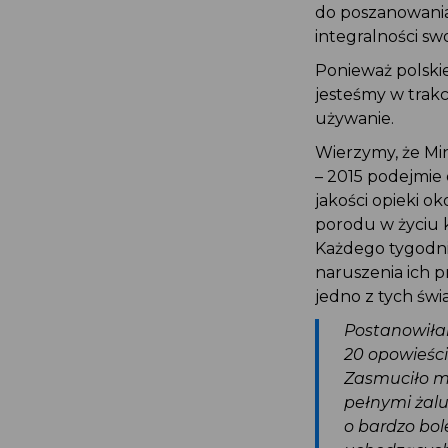
do poszanowania
integralności s
Ponieważ polski
jesteśmy w trak
używanie.
Wierzymy, że M
– 2015 podejmi
jakości opieki 
porodu w życiu k
Każdego tygodni
naruszenia ich 
jedno z tych świ
Postanowił
20 opowieśc
Zasmuciło m
pełnymi żal
o bardzo bo