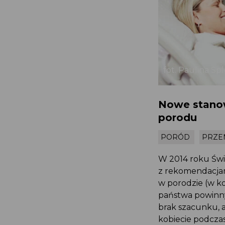
fot. Paulina S
Nowe stano
porodu
PORÓD
PRZ
W 2014 roku Św
z rekomendacja
w porodzie (w 
państwa powinny
brak szacunku,
kobiecie podcza