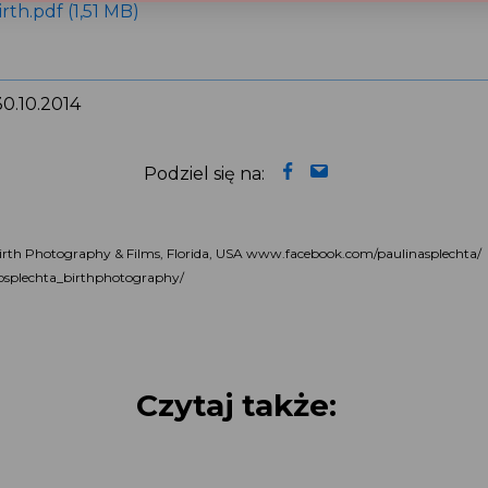
irth.pdf (1,51 MB)
 30.10.2014
Podziel się na:
a Birth Photography & Films, Florida, USA www.facebook.com/paulinasplechta
psplechta_birthphotography/
Czytaj także: