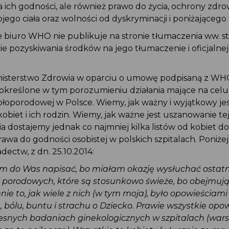
 ich godności, ale również prawo do życia, ochrony zdro
wojego ciała oraz wolności od dyskryminacji i poniżająceg
e biuro WHO nie publikuje na stronie tłumaczenia ww. s
cie pozyskiwania środków na jego tłumaczenie i oficjaln
inisterstwo Zdrowia w oparciu o umowę podpisaną z WH
e określone w tym porozumieniu działania mające na ce
okołoporodowej w Polsce. Wiemy, jak ważny i wyjątkowy 
obiet i ich rodzin. Wiemy, jak ważne jest uszanowanie tej
a dostajemy jednak co najmniej kilka listów od kobiet 
prawa do godności osobistej w polskich szpitalach. Poniż
adectw, z dn. 25.10.2014:
am do Was napisać, bo miałam okazję wysłuchać osta
i porodowych, które są stosunkowo świeże, bo obejmują
nie to, jak wiele z nich (w tym moja), było opowieścia
u, bólu, buntu i strachu o Dziecko. Prawie wszystkie op
lesnych badaniach ginekologicznych w szpitalach (war