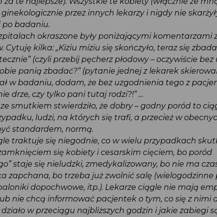
 za te najlepsze). Wszystkie te kobiety (włącznie ze mn
ginekologicznie przez innych lekarzy i nigdy nie skarżył
ni po badaniu.
zpitalach okraszone były poniżającymi komentarzami 
 Cytuję kilka: „Kiziu miziu się skończyło, teraz się zba
tecznie” (czyli przebij pęcherz płodowy – oczywiście be
 sobie panią zbadać?” (pytanie jednej z lekarek skierow
ział w badaniu, dodam, że bez uzgodnienia tego z pacje
nie drze, czy tylko pani tutaj rodzi?!” …
t ze smutkiem stwierdziło, że dobry – godny poród to ci
rzypadku, ludzi, na których się trafi, a przecież w obec
 być standardem, normą.
gle traktuje się niegodnie, co w wielu przypadkach sku
zamknięciem się kobiety i cesarskim cięciem, bo poród
ego” staje się nieludzki, zmedykalizowany, bo nie ma cz
a zapchana, bo trzeba już zwolnić salę (wielogodzin
 baloniki dopochwowe, itp.). Lekarze ciągle nie mają emp
 lub nie chcą informować pacjentek o tym, co się z nimi 
ę działo w przeciągu najbliższych godzin i jakie zabieg