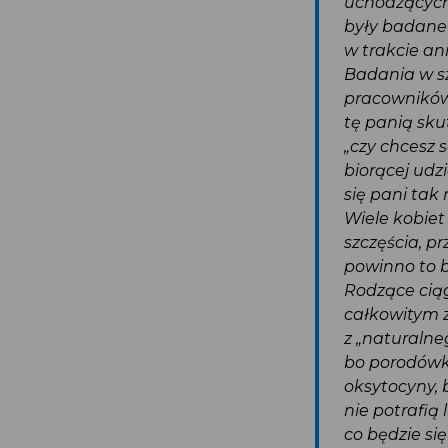
uchodzących
były badane 
w trakcie a
Badania w s
pracowników.
tę panią sku
„czy chcesz
biorącej ud
się pani tak 
Wiele kobie
szczęścia, p
powinno to
Rodzące cią
całkowitym 
z „naturaln
bo porodówk
oksytocyny,
nie potrafią
co będzie si