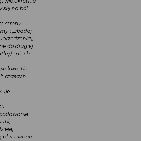
ą) wielokrotnie
y się na ból
ze strony
damy”; „zbadaj
z uprzedzenia);
ane do drugiej
ntką); „niech
ągle kwestia
nych czasach
tkuje
asu,
ne podawanie
atii,
dzieje,
i są planowane