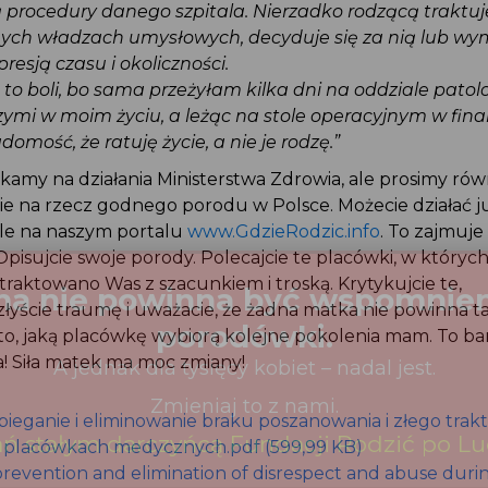
ą procedury danego szpitala. Nierzadko rodzącą traktuj
onych władzach umysłowych, decyduje się za nią lub 
presją czasu i okoliczności.
to boli, bo sama przeżyłam kilka dni na oddziale patolo
zymi w moim życiu, a leżąc na stole operacyjnym w finale
omość, że ratuję życie, a nie je rodzę.”
zekamy na działania Ministerstwa Zdrowia, ale prosimy ró
anie na rzecz godnego porodu w Polsce. Możecie działać j
tale na naszym portalu
www.GdzieRodzic.info
. To zajmuje
! Opisujcie swoje porody. Polecajcie te placówki, w któ
traktowano Was z szacunkiem i troską. Krytykujcie te,
złyście traumę i uważacie, że żadna matka nie powinna t
 to, jaką placówkę wybiorą kolejne pokolenia mam. To 
ła! Siła matek ma moc zmiany!
ieganie i eliminowanie braku poszanowania i złego tra
w placówkach medycznych.pdf (599,99 KB)
revention and elimination of disrespect and abuse during