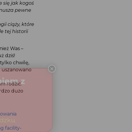
e się jak kogoś
wymusza pewne
gii ciąży, które
 tej historii
wnież Was –
uż dziś!
 tylko chwilę,
rych uszanowano
am rodzić.
bardzo dużo
ktowania
 facility-