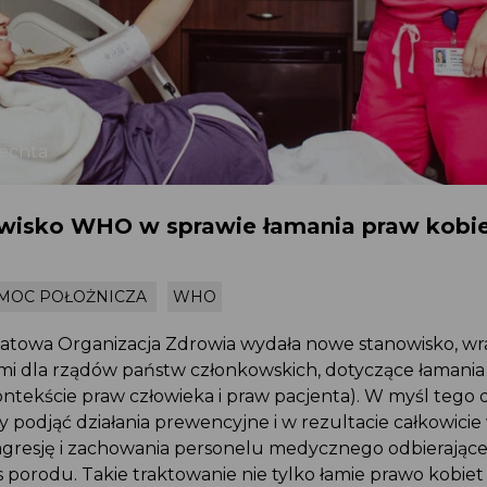
plechta
wisko WHO w sprawie łamania praw kobi
EMOC POŁOŻNICZA
WHO
iatowa Organizacja Zdrowia wydała nowe stanowisko, w
mi dla rządów państw członkowskich, dotyczące łamani
kontekście praw człowieka i praw pacjenta). W myśl te
 podjąć działania prewencyjne i w rezultacie całkowic
 agresję i zachowania personelu medycznego odbierają
s porodu. Takie traktowanie nie tylko łamie prawo kobie