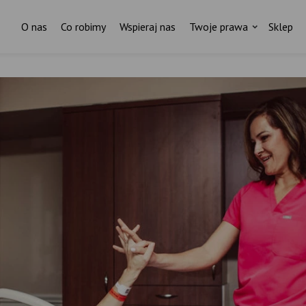
O nas
Co robimy
Wspieraj nas
Twoje prawa
Sklep
Za każdym pismem do ministr
stoi czyjaś historia.
I ktoś, kto nas wspiera.
ostań stałym darczyńcą Fundacji Rodzić po Ludzk