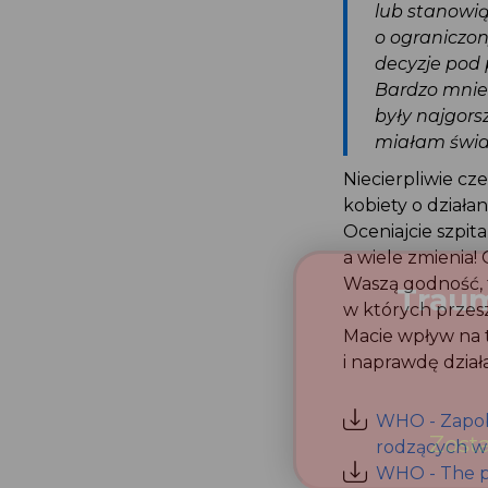
lub stanowi
o ogranicz
decyzje pod 
Bardzo mnie 
były najgors
miałam świad
Niecierpliwie c
kobiety o dział
Oceniajcie szpi
a wiele zmienia
Waszą godność, 
w których przes
Macie wpływ na
i naprawdę dzia
WHO - Zapob
rodzących 
WHO - The p