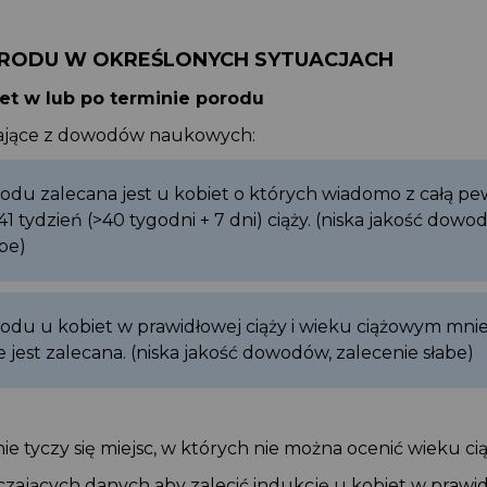
ORODU W OKREŚLONYCH SYTUACJACH
iet w lub po terminie porodu
kające z dowodów naukowych:
rodu zalecana jest u kobiet o których wiadomo z całą p
 41 tydzień (>40 tygodni + 7 dni) ciąży. (niska jakość dow
abe)
rodu u kobiet w prawidłowej ciąży i wieku ciążowym mni
ie jest zalecana. (niska jakość dowodów, zalecenie słabe)
1 nie tyczy się miejsc, w których nie można ocenić wieku 
rczających danych aby zalecić indukcję u kobiet w prawi