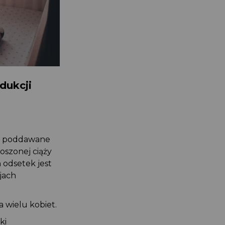
ndukcji
cie poddawane
noszonej ciąży
n odsetek jest
ajach
la wielu kobiet.
eki