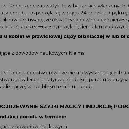
połu Roboczego zauważyli, że w badaniach włączonych
kcja porodu rozpoczęła się w ciągu 24 godzin od pęknię
ócili również uwagę, że oksytocyna powinna być pier
ji u kobiet z przedwczesnym pęknięciem błon płodowyc
u u kobiet w prawidłowej ciąży bliźniaczej w lub bl
kające z dowodów naukowych: Nie ma.
połu Roboczego stwierdzili, że nie ma wystarczających
stworzyć zalecenie dotyczące indukcji porodu w przy
ży bliźniaczej w lub blisko terminu porodu.
DOJRZEWANIE SZYJKI MACICY I INDUKCJĘ PO
indukcji porodu w terminie
kające z dowodów naukowych: