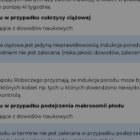
m poniżej 41 tygodnia.
du w przypadku cukrzycy ciążowej
kające z dowodów naukowych:
yca ciążowa jest jedyną nieprawidłowością, indukcja poro
godniem nie jest zalecana. (niska jakość dowodów, zalece
Zespołu Roboczego przyznają, że indukcja porodu może 
ektórych kobiet np. tych u których stwierdzono niewydo
 kontrolą.
du w przypadku podejrzenia makrosomii płodu
kające z dowodów naukowych:
rodu w terminie nie jest zalecana w przypadku podejrz