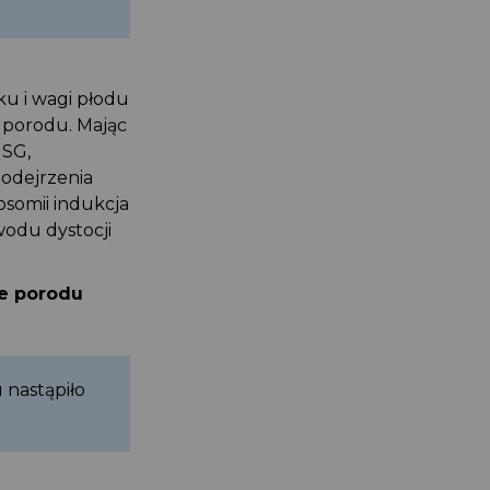
ku i wagi płodu
u porodu. Mając
 USG,
podejrzenia
rosomii indukcja
wodu dystocji
ie porodu
u nastąpiło
)