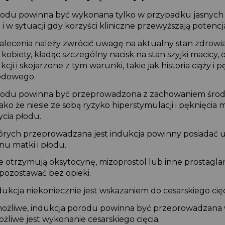
orodu powinna być wykonana tylko w przypadku jasnyc
i w sytuacji gdy korzyści kliniczne przewyższają potenc
 zalecenia należy zwrócić uwagę na aktualny stan zdrowi
e kobiety, kładąc szczególny nacisk na stan szyjki macicy
cji i skojarzone z tym warunki, takie jak historia ciąży i 
łodowego.
orodu powinna być przeprowadzona z zachowaniem śr
 jako że niesie ze sobą ryzyko hiperstymulacji i pęknięcia 
życia płodu.
których przeprowadzana jest indukcja powinny posiadać
anu matki i płodu.
óre otrzymują oksytocynę, mizoprostol lub inne prostag
 pozostawać bez opieki.
dukcja niekoniecznie jest wskazaniem do cesarskiego cię
to możliwe, indukcja porodu powinna być przeprowadzana
ożliwe jest wykonanie cesarskiego cięcia.