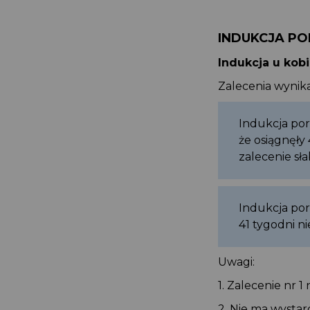
INDUKCJA P
Indukcja u kob
Zalecenia wyni
Indukcja po
że osiągnęły
zalecenie sł
Indukcja po
41 tygodni n
Uwagi:
1. Zalecenie nr 
2. Nie ma wysta