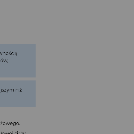
ewnością,
odów,
ejszym niż
ciążowego.
dłowej ciąży