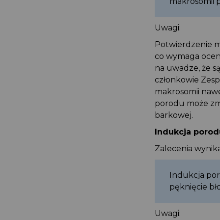
makrosomii 
Uwagi:
Potwierdzenie 
co wymaga oceny
na uwadze, że s
członkowie Zes
makrosomii nawe
porodu może zm
barkowej.
Indukcja poro
Zalecenia wyni
Indukcja po
pęknięcie b
Uwagi: