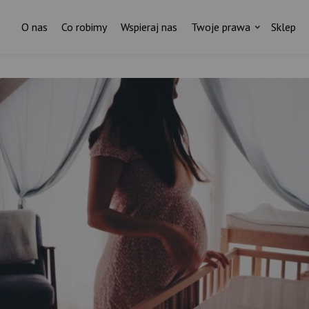
O nas
Co robimy
Wspieraj nas
Twoje prawa
Sklep
Za każdym pismem do ministr
stoi czyjaś historia.
I ktoś, kto nas wspiera.
ostań stałym darczyńcą Fundacji Rodzić po Ludzk