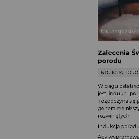
fot. Unsplash
Zalecenia Ś
porodu
INDUKCJA PO
W ciągu ostatn
jest indukcji 
rozpoczyna się 
generalnie niższ
rozwiniętych.
Indukcja porodu
Aby wypromować 