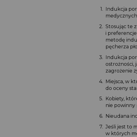
Indukcja p
medycznych 
Stosując te
i preferencj
metodę induk
pęcherza p
Indukcja p
ostrożności,
zagrożenie 
Miejsca, w 
do oceny st
Kobiety, kt
nie powinny
Nieudana in
Jeśli jest 
w których m