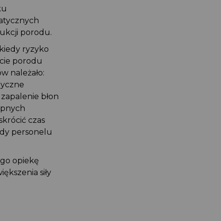
oku
ematycznych
dukcji porodu.
 kiedy ryzyko
ęcie porodu
ów należało:
edyczne
, zapalenie błon
tępnych
 skrócić czas
gody personelu
ego opiekę
iększenia siły