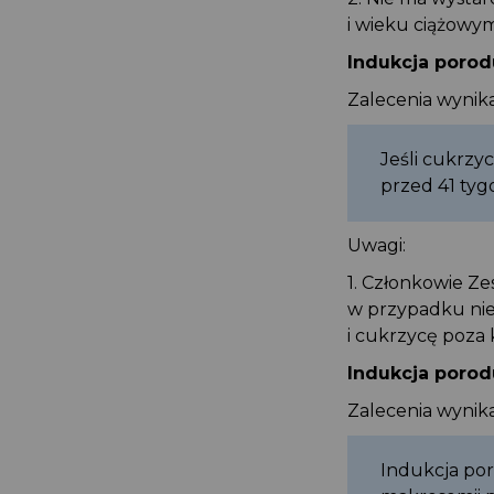
i wieku ciążowy
Indukcja poro
Zalecenia wyni
Jeśli cukrz
przed 41 ty
Uwagi:
1. Członkowie 
w przypadku ni
i cukrzycę poza
Indukcja poro
Zalecenia wyni
Indukcja po