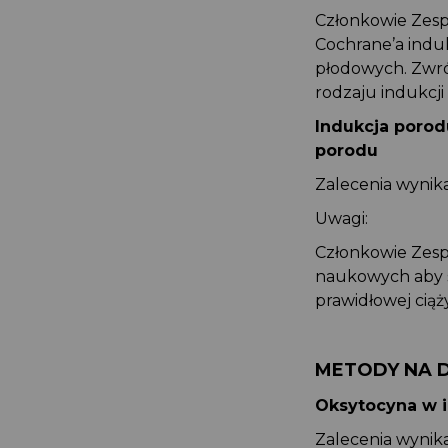
Członkowie Zes
Cochrane’a indu
płodowych. Zwr
rodzaju indukc
Indukcja porod
porodu
Zalecenia wyni
Uwagi:
Członkowie Zes
naukowych aby 
prawidłowej cią
METODY NA 
Oksytocyna w 
Zalecenia wyni