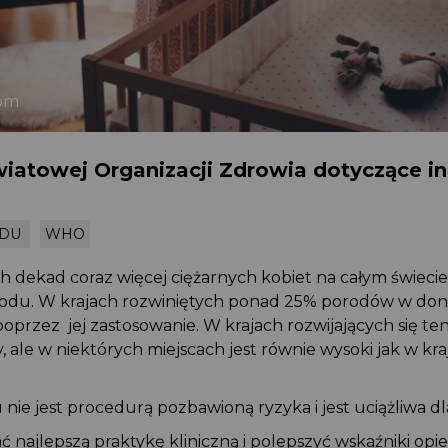
.com
wiatowej Organizacji Zdrowia dotyczące i
RODU
WHO
ich dekad coraz więcej ciężarnych kobiet na całym świe
porodu. W krajach rozwiniętych ponad 25% porodów w do
poprzez jej zastosowanie. W krajach rozwijających się te
y, ale w niektórych miejscach jest równie wysoki jak w kr
 nie jest procedurą pozbawioną ryzyka i jest uciążliwa d
najlepszą praktykę kliniczną i polepszyć wskaźniki opi