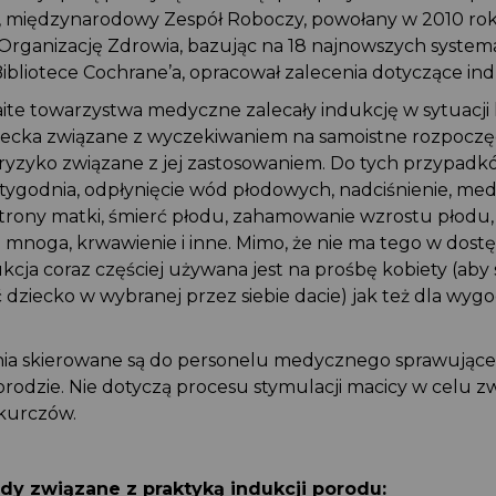
, międzynarodowy Zespół Roboczy, powołany w 2010 r
 Organizację Zdrowia, bazując na 18 najnowszych syst
ibliotece Cochrane’a, opracował zalecenia dotyczące in
aite towarzystwa medyczne zalecały indukcję w sytuacji
dziecka związane z wyczekiwaniem na samoistne rozpocz
ż ryzyko związane z jej zastosowaniem. Do tych przypadk
1 tygodnia, odpłynięcie wód płodowych, nadciśnienie, m
strony matki, śmierć płodu, zahamowanie wzrostu płodu
a mnoga, krwawienie i inne. Mimo, że nie ma tego w dos
ukcja coraz częściej używana jest na prośbę kobiety (aby
ić dziecko w wybranej przez siebie dacie) jak też dla wy
enia skierowane są do personelu medycznego sprawując
orodzie. Nie dotyczą procesu stymulacji macicy w celu zw
 skurczów.
ady związane z praktyką indukcji porodu: