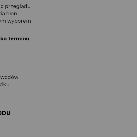
 do przeglądu
cia błon
wszym wyborem
h.
isko terminu
 dowodów
padku
RODU