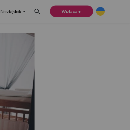
Niezbędnik
Wpłacam
×
a
u.