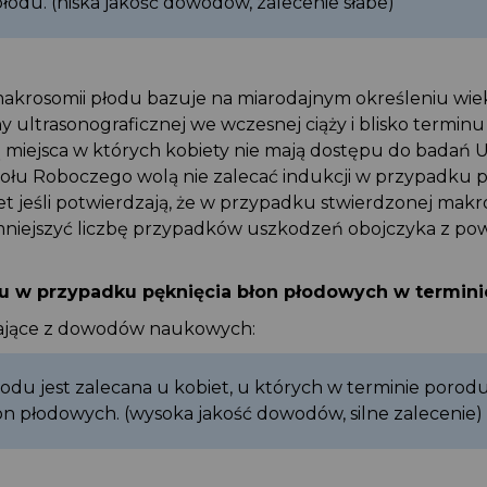
płodu. (niska jakość dowodów, zalecenie słabe)
makrosomii płodu bazuje na miarodajnym określeniu wie
 ultrasonograficznej we wczesnej ciąży i blisko termin
ą miejsca w których kobiety nie mają dostępu do badań
połu Roboczego wolą nie zalecać indukcji w przypadku 
t jeśli potwierdzają, że w przypadku stwierdzonej mak
niejszyć liczbę przypadków uszkodzeń obojczyka z po
du w przypadku pęknięcia błon płodowych w termin
kające z dowodów naukowych:
rodu jest zalecana u kobiet, u których w terminie porod
łon płodowych. (wysoka jakość dowodów, silne zalecenie