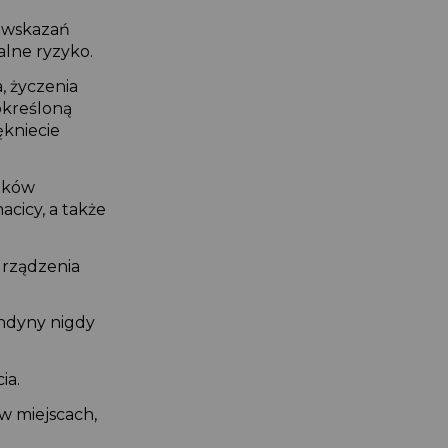
h wskazań
jalne ryzyko.
a, życzenia
, określoną
pękniecie
odków
macicy, a także
 urządzenia
landyny nigdy
cia.
 w miejscach,