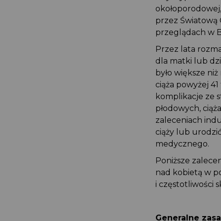
okołoporodowej
przez Światową
przeglądach w B
Przez lata rozm
dla matki lub 
było większe ni
ciąża powyżej 4
komplikacje ze 
płodowych, ciąż
zaleceniach ind
ciąży lub urodz
medycznego.
Poniższe zalec
nad kobietą w p
i częstotliwości
Generalne zas