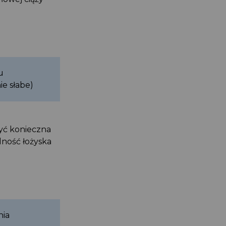
du
nie słabe)
być konieczna
lność łożyska
enia