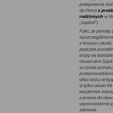
polepszenia st
do Pana
z pro
rodzinnych
w W
„Szpital”).
Fakt, że porody
wyszczególnion
z Krosna i oko
podczas porodów
stają się bardz
otwarciem Szpi
w czasie porod
przeprowadzen
albo testu ant
iż tylko około 
pacjentek zost
z prawa do obe
wprowadzenie p
zakresie.