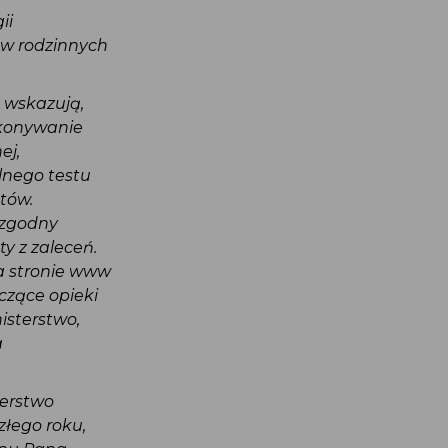
gii
dów rodzinnych
ób wskazują,
wykonywanie
nej,
alnego testu
ntów.
iezgodny
ty z zaleceń.
na stronie www
yczące opieki
nisterstwo,
ia
sterstwo
szłego roku,