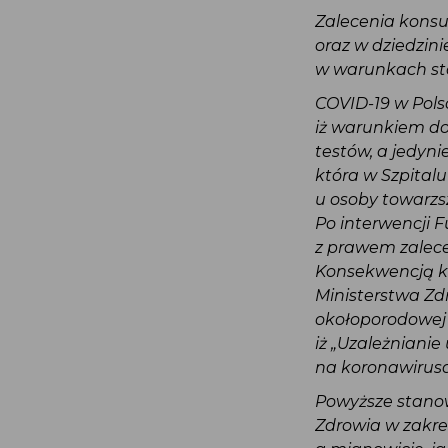
Zalecenia konsu
oraz w dziedzi
w warunkach s
COVID-19 w Pols
iż warunkiem d
testów, a jedyn
która w Szpita
u osoby towarz
Po interwencji 
z prawem zalec
Konsekwencją k
Ministerstwa Z
okołoporodowej
iż „Uzależnian
na koronawirus
Powyższe stano
Zdrowia w zakre