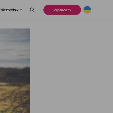
Niezbędnik
Wpłacam
×
a
u.