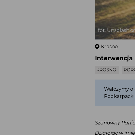
fot. Unsplash
Krosno
Interwencja
KROSNO
POR
Walczymy o
Podkarpacki
Szanowny Panie
Działając w imi