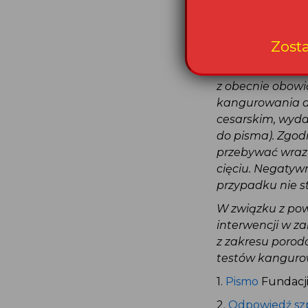
niepodjęcie pr
powoduje, że Rz
karę pieniężną 
Dodatkowo warto
z obecnie obow
kangurowania d
cesarskim, wyda
do pisma). Zgod
przebywać wraz
cięciu. Negaty
przypadku nie 
W związku z po
interwencji w 
z zakresu poro
testów kanguro
1.
Pismo
Fundacji
2.
Odpowiedź sz