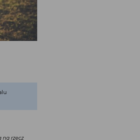
talu
ła na rzecz