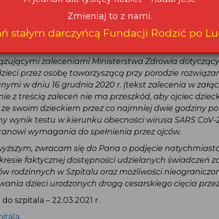
zez podmiot udzielający świadczeń zdrowotnych określ
ecznik Praw Pacjenta nakłada w drodze decyzji zgodnie 
do wysokości 500 000 złotych.
 zwrócić uwagę na fakt, iż pkt. 11 Zasad także stoi w 
iązującymi zaleceniami Ministerstwa Zdrowia dotyczą
zieci przez osobę towarzyszącą przy porodzie rozwią
nymi w dniu 16 grudnia 2020 r. (tekst zalecenia w zał
nie z treścią zaleceń nie ma przeszkód, aby ojciec dzi
 ze swoim dzieckiem przez co najmniej dwie godziny p
wny wynik testu w kierunku obecności wirusa SARS CoV-
stanowi wymagania do spełnienia przez ojców.
wyższym, zwracam się do Pana o podjęcie natychmias
zakresie faktycznej dostępności udzielanych świadczeń
dów rodzinnych w Szpitalu oraz możliwości nieogranic
wania dzieci urodzonych drogą cesarskiego cięcia prze
 do szpitala – 22.03.2021 r.
pitala
.