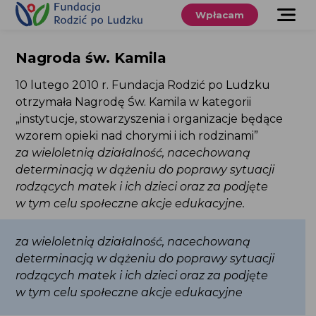
Przewiń
do
Wpłacam
treści
O nas
Nagroda św. Kamila
Co robimy
10 lutego 2010 r. Fundacja Rodzić po Ludzku
otrzymała Nagrodę Św. Kamila w kategorii
Wspieraj
„instytucje, stowarzyszenia i organizacje będące
nas
wzorem opieki nad chorymi i ich rodzinami”
za wieloletnią działalność, nacechowaną
Twoje prawa
determinacją w dążeniu do poprawy sytuacji
rodzących matek i ich dzieci oraz za podjęte
Sklep
w tym celu społeczne akcje edukacyjne.
Niezbędnik
za wieloletnią działalność, nacechowaną
determinacją w dążeniu do poprawy sytuacji
rodzących matek i ich dzieci oraz za podjęte
w tym celu społeczne akcje edukacyjne
Search
for:
Search Button