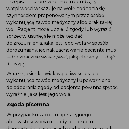
czynnościom proponowanym przez osobę
wykonującą zawód medyczny albo brak takiej
woli. Pacjent może udzielić zgody lub wyrazić
sprzeciw ustnie, ale może też dać do zrozumienia,
jaka jest jego wola w sposób dorozumiany, jednak
zachowanie pacjenta musi jednoznacznie
wskazywać, jaką chciałby podjąć decyzję.
W razie jakichkolwiek wątpliwości osoba
wykonująca zawód medyczny i upoważniona
do odebrania zgody od pacjenta powinna spytać
wyraźnie, jaka jest jego wola.
Zgoda pisemna
W przypadku zabiegu operacyjnego
albo zastosowania metody leczenia lub
diagnostyki stwarzających podwyższone ryzyko
dla pacjenta, zgodę wyraża się w formie pisemnej.
Zgoda „ogólna” (blankietowa)