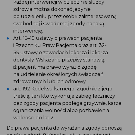
można dokonać jedynie po udzieleniu
przez osobę zainteresowaną swobodnej
i świadomej zgody na taką interwencję.
Art. 15–19 ustawy o prawach pacjenta
i Rzeczniku Praw Pacjenta oraz art. 32-
35 ustawy o zawodach lekarza i lekarza
dentysty. Wskazane przepisy stanowią,
iż pacjent ma prawo wyrazić zgodę
na udzielenie określonych świadczeń
zdrowotnych lub ich odmowy.
art. 192 Kodeksu karnego. Zgodnie z jego
treścią, ten kto wykonuje zabieg leczniczy
bez zgody pacjenta podlega grzywnie, karze
ograniczenia wolności albo pozbawienia
wolności do lat 2.
Do prawa pacjenta do wyrażania zgody odnoszą
się również art. 9 Kodeksu etyki zawodowej
pielęgniarki i położnej oraz art. 15 Kodeksu etyki