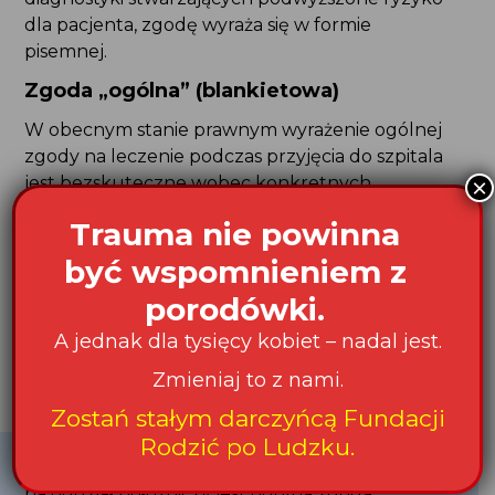
W obecnym stanie prawnym wyrażenie ogólnej
zgody na leczenie podczas przyjęcia do szpitala
jest bezskuteczne wobec konkretnych procedur
medycznych. Leczenie podjęte na podstawie
takiej ogólnej zgody jest równoznaczne
z działaniem bez zgody pacjenta.
Polecamy artykuł
Czy zgoda „ogólna” jest ważna?
Podsumowanie
Zgoda, którą podpisujesz podczas przyjęcia
na oddział położniczy jest ogólną zgodą na pobyt
w szpitalu.
Przed wykonaniem każdego zabiegu powinnaś