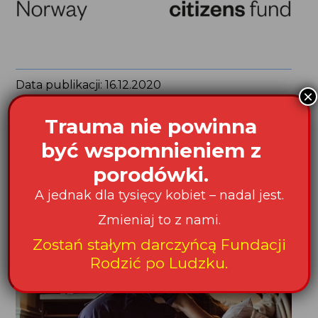
Data publikacji: 16.12.2020
×
Trauma nie powinna
Podziel się na:
być wspomnieniem z
porodówki.
A jednak dla tysięcy kobiet – nadal jest.
Czytaj także:
Zmieniaj to z nami.
Zostań stałym darczyńcą Fundacji
Rodzić po Ludzku.