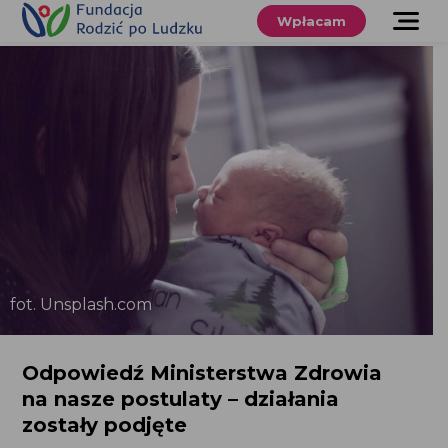
Przewiń
do
Wpłacam
treści
O nas
Co robimy
Wspieraj
nas
Twoje prawa
Sklep
fot. Unsplash.com
Niezbędnik
Odpowiedź Ministerstwa Zdrowia
na nasze postulaty – działania
Search
zostały podjęte
for:
Search Button