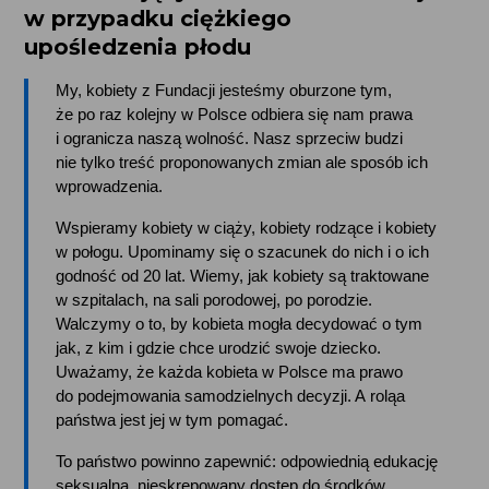
w przypadku ciężkiego
upośledzenia płodu
My, kobiety z Fundacji jesteśmy oburzone tym, 
że po raz kolejny w Polsce odbiera się nam prawa 
i ogranicza naszą wolność. Nasz sprzeciw budzi 
nie tylko treść proponowanych zmian ale sposób ich 
wprowadzenia. 
Wspieramy kobiety w ciąży, kobiety rodzące i kobiety 
w połogu. Upominamy się o szacunek do nich i o ich 
godność od 20 lat. Wiemy, jak kobiety są traktowane 
w szpitalach, na sali porodowej, po porodzie. 
Walczymy o to, by kobieta mogła decydować o tym 
jak, z kim i gdzie chce urodzić swoje dziecko. 
Uważamy, że każda kobieta w Polsce ma prawo 
do podejmowania samodzielnych decyzji. A roląa 
państwa jest jej w tym pomagać. 
To państwo powinno zapewnić: odpowiednią edukację 
seksualną, nieskrępowany dostęp do środków 