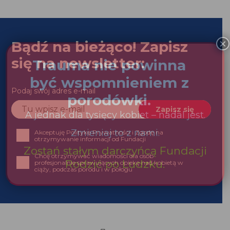
Bądź na bieżąco! Zapisz
się na newsletter:
Podaj swój adres e-mail
Akceptuję Politykę Prywatności i Zgodę na
otrzymywanie informacji od Fundacji
Chcę otrzymywać wiadomości dla osób profesjonalnie
sprawujących opiekę nad kobietą w ciąży, podczas
porodu i w połogu