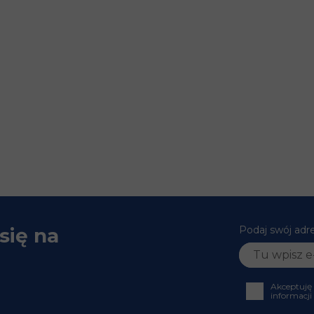
się na
Podaj swój adr
Akceptuję
informacji