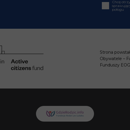
Chcę otrz
sprawujący
połogu
Strona powstał
Obywatele – F
Funduszy EO