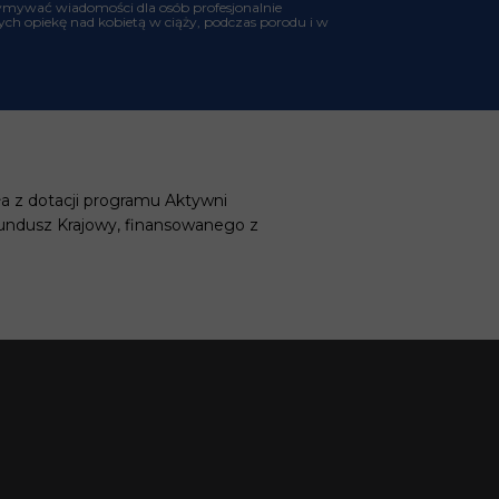
ymywać wiadomości dla osób profesjonalnie
ch opiekę nad kobietą w ciąży, podczas porodu i w
a z dotacji programu Aktywni
undusz Krajowy, finansowanego z
G