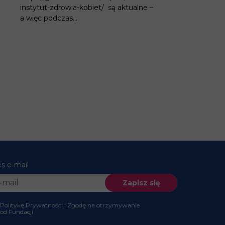
instytut-zdrowia-kobiet/ są aktualne –
a więc podczas...
es e-mail
 Politykę Prywatności i Zgodę na otrzymywanie
 od Fundacji