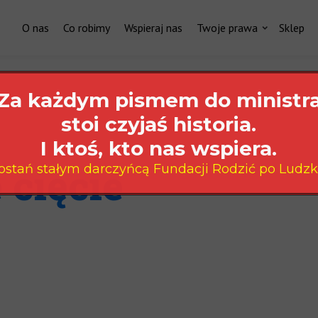
O nas
Co robimy
Wspieraj nas
Twoje prawa
Sklep
Za każdym pismem do ministr
stoi czyjaś historia.
I ktoś, kto nas wspiera.
 cięcie
ostań stałym darczyńcą Fundacji Rodzić po Ludzk