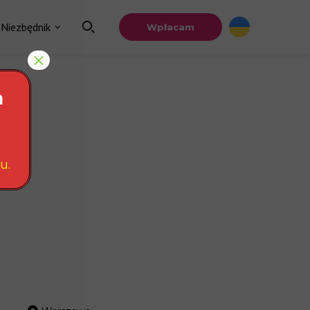
Niezbędnik
Wpłacam
×
a
u.