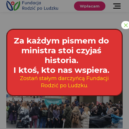
Przewiń
do
Wpłacam
treści
O nas
×
Co robimy
Tag: Grecja
Za każdym pismem do
Wspieraj
ministra stoi czyjaś
nas
historia.
Twoje prawa
I ktoś, kto nas wspiera.
Zostań stałym darczyńcą Fundacji
Sklep
Rodzić po Ludzku.
Niezbędnik
Search
for:
Search Button