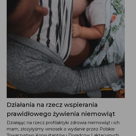
Działania na rzecz wspierania
prawidłowego żywienia niemowląt
Działając na rzecz profilaktyki zdrowia niemowląt i ich
mam, złożyłyśmy wniosek o wydanie przez Polskie
Towarzystwo Konsultantów i Doradców Laktacyjnych
zaleceń w sprawie korzyści, jakie wiążą się z karmieniem
dziecka piersią. Zapoznajcie się...