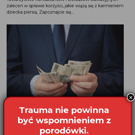
Sprzeciw wobec trybu ogłaszania
konkursu przez Ministerstwo Zdrowia
na promocję...
Tryb „Ogłoszenia o konkursie ofert na realizację zadania