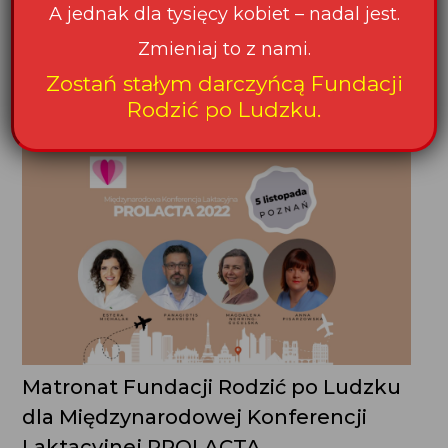
z zakresu zdrowia publicznego NPZ cel operacyjny nr 1,
zadanie 5” przez Ministerstwo Zdrowia wzbudził ogromny
sprzeciw Fundacji Rodzić po Ludzku. Fundacja protestuje
w związku z wyznaczeniem...
Matronat Fundacji Rodzić po Ludzku
dla Międzynarodowej Konferencji
Laktacyjnej PROLACTA