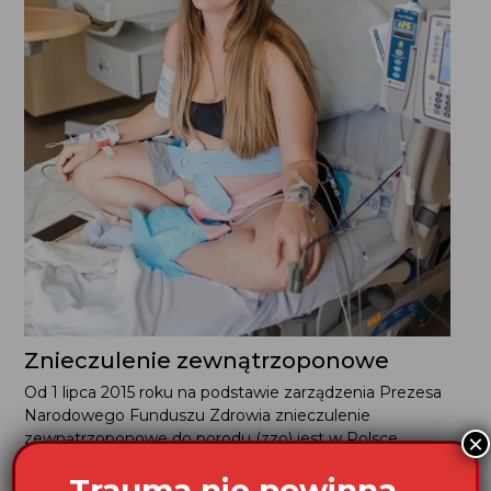
Znieczulenie zewnątrzoponowe
Od 1 lipca 2015 roku na podstawie zarządzenia Prezesa
Narodowego Funduszu Zdrowia znieczulenie
zewnątrzoponowe do porodu (zzo) jest w Polsce
×
refundowane. Mija 50 lat od czasu, gdy po raz pierwszy
Trauma nie powinna
udokumentowano jego użycie i obecnie jest...