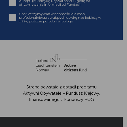
Akceptuję Politykę Prywatności i Zgodę na
otrzymywanie informacji od Fundacji
Chcę otrzymywać wiadomości dla osób
profesjonalnie sprawujących opiekę nad kobietą w
ciąży, podczas porodu i w połogu
Strona powstała z dotacji programu
Aktywni Obywatele – Fundusz Krajowy,
finansowanego z Funduszy EOG