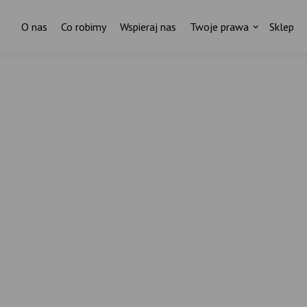
O nas
Co robimy
Wspieraj nas
Twoje prawa
Sklep
Za każdym pismem do ministr
stoi czyjaś historia.
I ktoś, kto nas wspiera.
ostań stałym darczyńcą Fundacji Rodzić po Ludzk