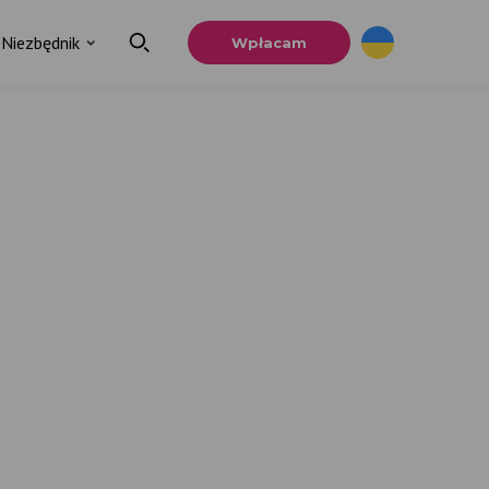
Niezbędnik
Wpłacam
×
a
u.