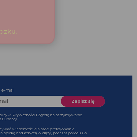
es e-mail
 Politykę Prywatności i Zgodę na otrzymywanie
 od Fundacji
ymywać wiadomości dla osób profesjonalnie
ch opiekę nad kobietą w ciąży, podczas porodu i w