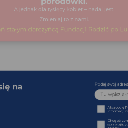
się na
Podaj swój adr
Akceptuję
informacji
Chcę otrz
sprawujący
połogu