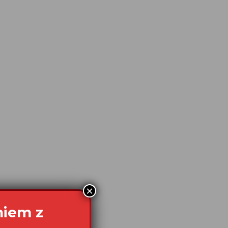
×
niem z