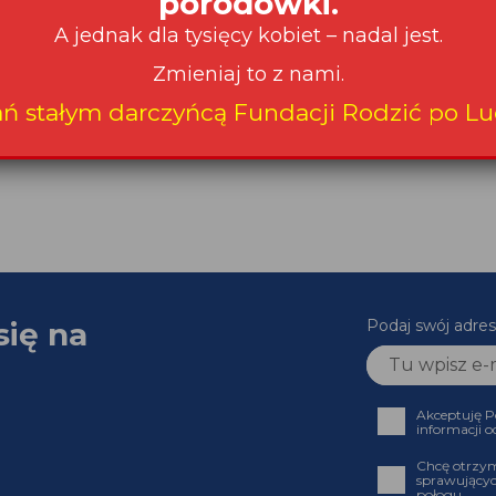
porodówki.
A jednak dla tysięcy kobiet – nadal jest.
Zmieniaj to z nami.
ań stałym darczyńcą Fundacji Rodzić po Lu
się na
Podaj swój adres
Akceptuję P
informacji o
Chcę otrzym
sprawującyc
połogu