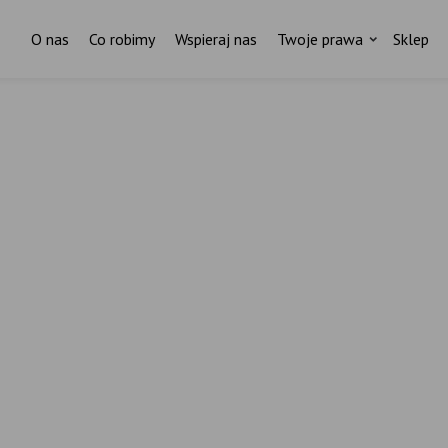
O nas
Co robimy
Wspieraj nas
Twoje prawa
Sklep