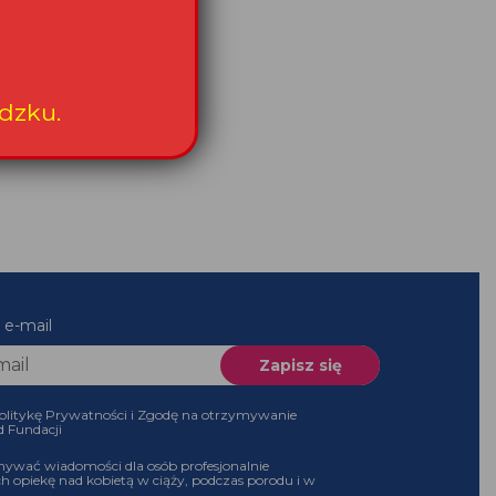
dzku.
 e-mail
olitykę Prywatności i Zgodę na otrzymywanie
d Fundacji
ywać wiadomości dla osób profesjonalnie
h opiekę nad kobietą w ciąży, podczas porodu i w