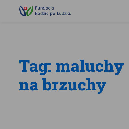
Przewiń
do
treści
Tag: maluchy
na brzuchy