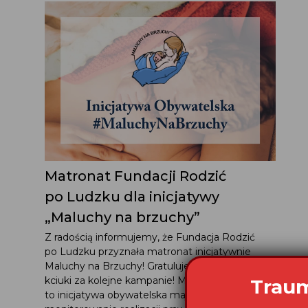
Matronat Fundacji Rodzić
po Ludzku dla inicjatywy
„Maluchy na brzuchy”
Z radością informujemy, że Fundacja Rodzić
po Ludzku przyznała matronat inicjatywnie
Maluchy na Brzuchy! Gratulujemy i trzymamy
kciuki za kolejne kampanie! Maluchy na Brzuchy
Traum
to inicjatywa obywatelska mająca na celu