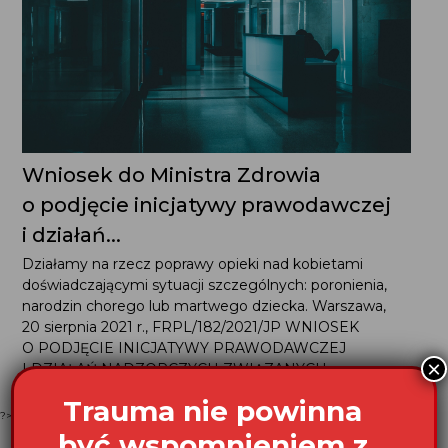
Wniosek do Ministra Zdrowia
o podjęcie inicjatywy prawodawczej
i działań...
Działamy na rzecz poprawy opieki nad kobietami
doświadczającymi sytuacji szczególnych: poronienia,
narodzin chorego lub martwego dziecka. Warszawa,
20 sierpnia 2021 r., FRPL/182/2021/JP WNIOSEK
O PODJĘCIE INICJATYWY PRAWODAWCZEJ I DZIAŁAŃ
NADZORCZYCH ZWIĄZANYCH...
?>