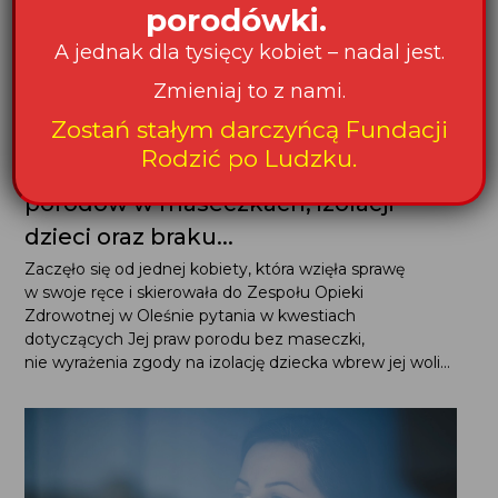
porodówki.
A jednak dla tysięcy kobiet – nadal jest.
Zmieniaj to z nami.
Zostań stałym darczyńcą Fundacji
Rodzić po Ludzku.
Interweniujemy w Oleśnie ws.
porodów w maseczkach, izolacji
dzieci oraz braku...
Zaczęło się od jednej kobiety, która wzięła sprawę
w swoje ręce i skierowała do Zespołu Opieki
Zdrowotnej w Oleśnie pytania w kwestiach
dotyczących Jej praw porodu bez maseczki,
nie wyrażenia zgody na izolację dziecka wbrew jej woli...