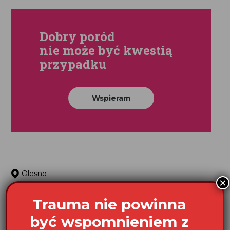
Dobry poród
nie może być kwestią
przypadku
Wspieram
Olesno
×
Trauma nie powinna
być wspomnieniem z