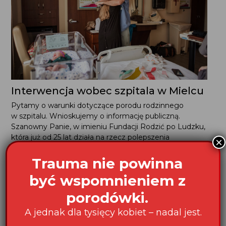
Interwencja wobec szpitala w Mielcu
Pytamy o warunki dotyczące porodu rodzinnego
w szpitalu. Wnioskujemy o informację publiczną.
Szanowny Panie, w imieniu Fundacji Rodzić po Ludzku,
która już od 25 lat działa na rzecz polepszenia
×
standardów opieki okołoporodowej w polskich...
Trauma nie powinna
być wspomnieniem z
porodówki.
A jednak dla tysięcy kobiet – nadal jest.
Dobry poród