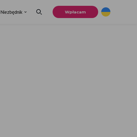
Niezbędnik
Wpłacam
×
a
u.