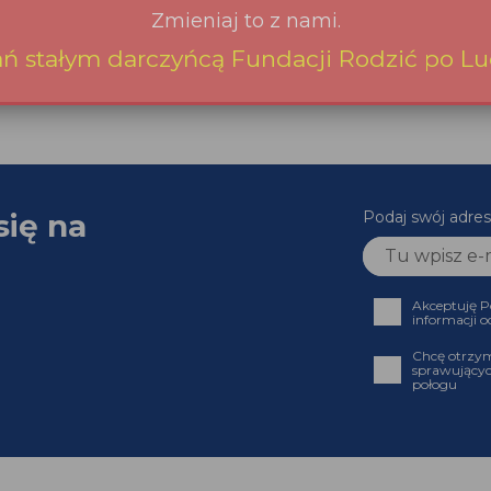
się na
Podaj swój adr
Akceptuję
informacji
Chcę otrz
sprawujący
połogu