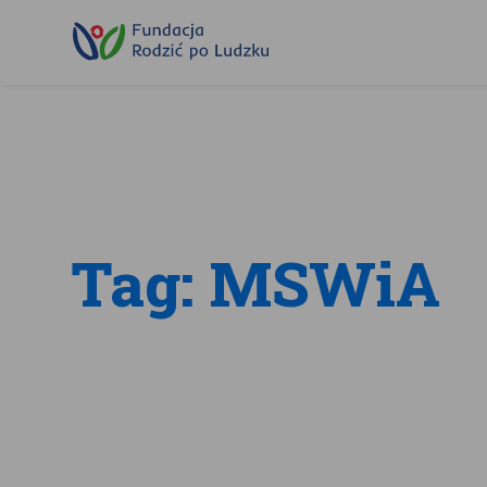
Przewiń
do
treści
Tag: MSWiA
Z