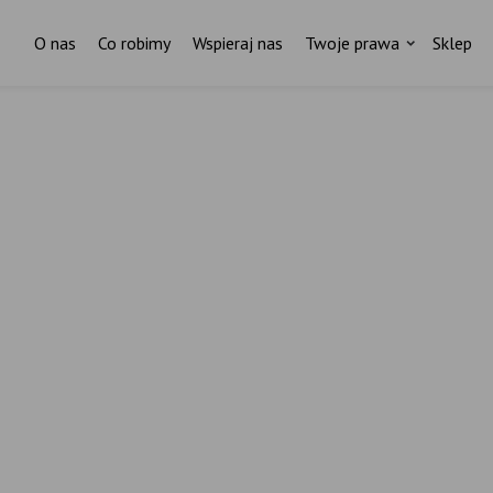
O nas
Co robimy
Wspieraj nas
Twoje prawa
Sklep
Za każdym pismem do ministr
stoi czyjaś historia.
I ktoś, kto nas wspiera.
ostań stałym darczyńcą Fundacji Rodzić po Ludzk