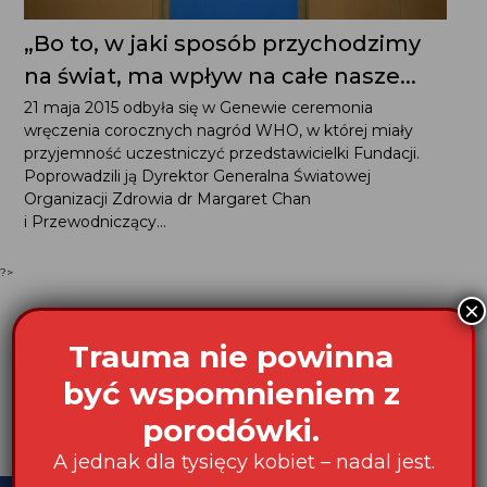
„Bo to, w jaki sposób przychodzimy
na świat, ma wpływ na całe nasze...
21 maja 2015 odbyła się w Genewie ceremonia
wręczenia corocznych nagród WHO, w której miały
przyjemność uczestniczyć przedstawicielki Fundacji.
Poprowadzili ją Dyrektor Generalna Światowej
Organizacji Zdrowia dr Margaret Chan
i Przewodniczący...
?>
×
Trauma nie powinna
być wspomnieniem z
porodówki.
A jednak dla tysięcy kobiet – nadal jest.