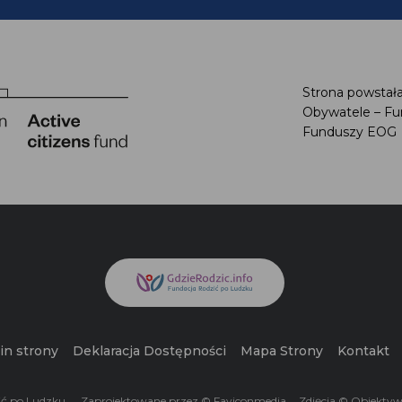
Strona powstała
Obywatele – Fu
Funduszy EOG
n strony
Deklaracja Dostępności
Mapa Strony
Kontakt
ć po Ludzku.
Zaprojektowane przez © Faviconmedia
Zdjęcia © Obiektyw