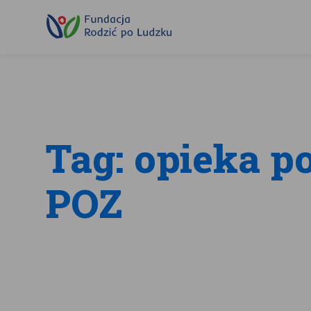
Przewiń
do
treści
Tag: opieka p
POZ