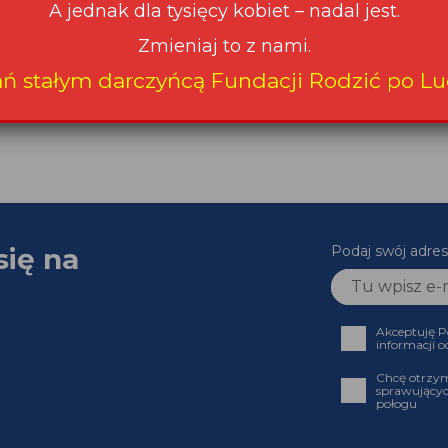
A jednak dla tysięcy kobiet – nadal jest.
Zmieniaj to z nami.
ań stałym darczyńcą Fundacji Rodzić po Lu
się na
Podaj swój adres
Akceptuję P
informacji o
Chcę otrzym
sprawującyc
połogu