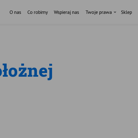
O nas
Co robimy
Wspieraj nas
Twoje prawa
Sklep
ołożnej