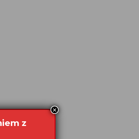
×
niem z