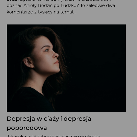
konkursu wyłoniła 10 laureatek. Jak poznać Anioły Rodzić
po Ludzku? To zaledwie dwa komentarze z tysięcy
na temat...
Depresja w ciąży i depresja
poporodowa