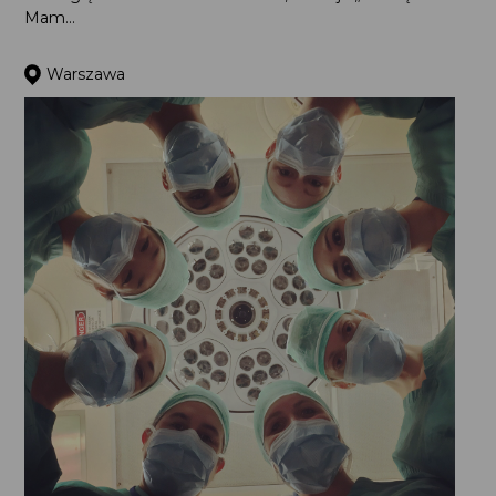
opieką okołoporodową i działają na rzecz praw kobiet
w tym obszarze. Mając na względzie dobro kobiet i dzieci,
Koalicja „Rodzę – Mam...
Warszawa