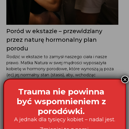
Poród w ekstazie – przewidziany
przez naturę hormonalny plan
porodu
Rodzić w ekstazie to zamysł naszego ciała i nasze
prawo. Matka Natura w swej mądrości wyposażyła
kobietę w hormony porodowe, które wynoszą ją poza
(ec) jej normalny stan (stasis), aby, wchodząc
×
w macierzyństwo, mogła przeżyć transformację...
Trauma nie powinna
być wspomnieniem z
porodówki.
Dobry poród
A jednak dla tysięcy kobiet – nadal jest.
nie może być kwestią