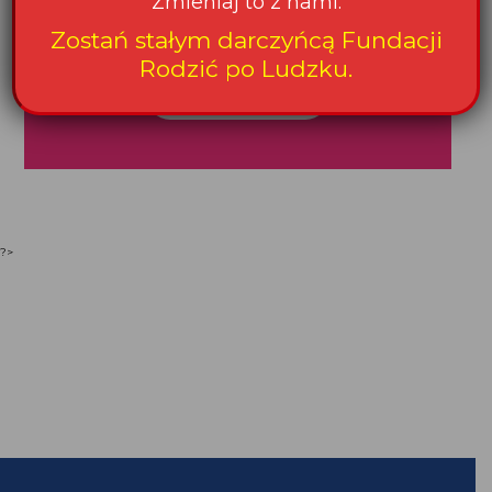
Zmieniaj to z nami.
przypadku
Zostań stałym darczyńcą Fundacji
Rodzić po Ludzku.
Wspieram
?>