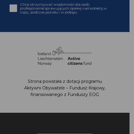
otrzymywanie informacji od Fundacji
Chcę otrzymywać wiadomości dla osób profesjonalnie
sprawujących opiekę nad kobietą w ciąży, podczas
porodu i w połogu
Strona powstała z dotacji programu Aktywni
Obywatele – Fundusz Krajowy,
finansowanego z Funduszy EOG