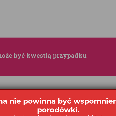
może być kwestią przypadku
a nie powinna być wspomnie
porodówki.