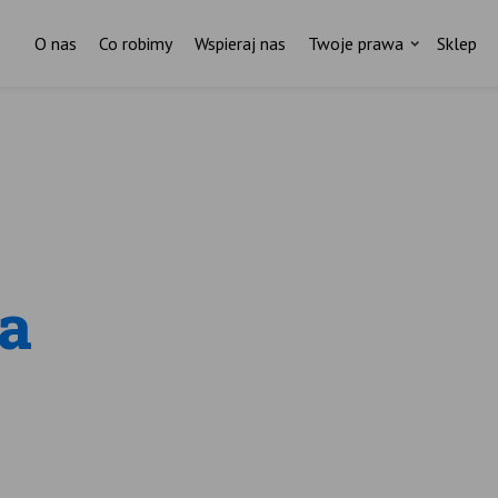
O nas
Co robimy
Wspieraj nas
Twoje prawa
Sklep
Czytasz? To znaczy, że Ci zależy
Nie wystarczy znać prawa –
trzeba je egzekwować.
ażdy tekst to godziny pracy, badań i zaangażowan
Pomóż nam w tym.
Wspieraj Fundację Rodzić po Ludzku.
ostań stałym darczyńcą Fundacji Rodzić po Ludzk
Regularnie.
na
Zostań stałym darczyńcą Fundacji Rodzić po Ludzku.