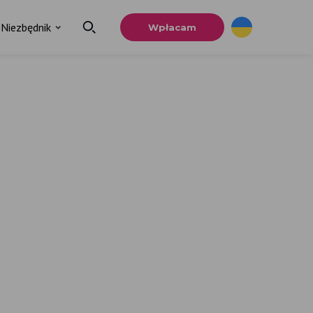
Niezbędnik
Wpłacam
.
ia
u.