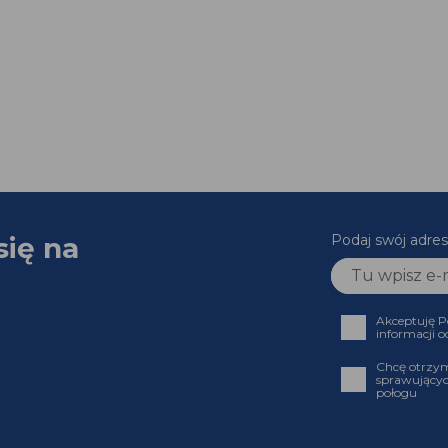
się na
Podaj swój adres
Akceptuję P
informacji o
Chcę otrzym
sprawującyc
połogu