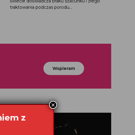
świecie doświadcza braku szacunku i złego
traktowania podczas porodu...
Wspieram
×
niem z