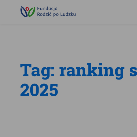
Przewiń
do
treści
Tag: ranking s
2025