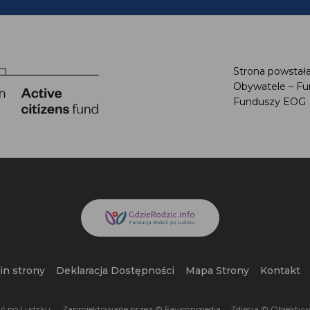
Strona powstała
Obywatele – Fu
Funduszy EOG
n strony
Deklaracja Dostępności
Mapa Strony
Kontakt
ć po Ludzku.
Zaprojektowane przez © Faviconmedia
Zdjęcia © Obiektyw