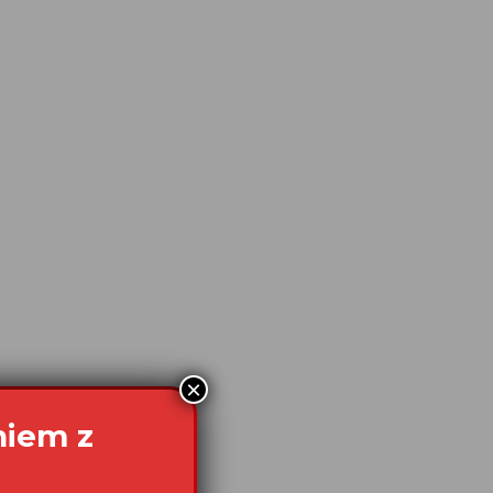
×
niem z