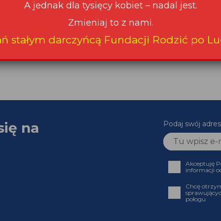
A jednak dla tysięcy kobiet – nadal jest.
Zmieniaj to z nami.
ań stałym darczyńcą Fundacji Rodzić po Lu
się na
Podaj swój adres
Akceptuję P
informacji o
Chcę otrzym
sprawującyc
połogu