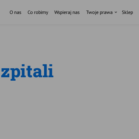
O nas
Co robimy
Wspieraj nas
Twoje prawa
Sklep
zpitali