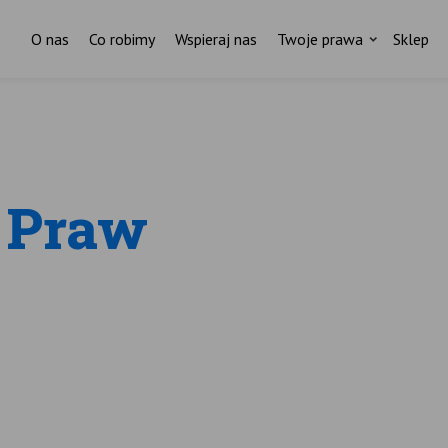
O nas
Co robimy
Wspieraj nas
Twoje prawa
Sklep
Za każdym pismem do ministr
stoi czyjaś historia.
k Praw
I ktoś, kto nas wspiera.
ostań stałym darczyńcą Fundacji Rodzić po Ludzk