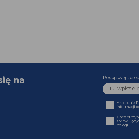
się na
Podaj swój adr
Akceptuję
informacji
Chcę otrz
sprawujący
połogu