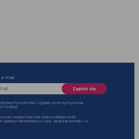
es e-mail
 Politykę Prywatności i Zgodę na otrzymywanie
 od Fundacji
ymywać wiadomości dla osób profesjonalnie
ch opiekę nad kobietą w ciąży, podczas porodu i w