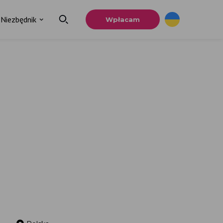
Niezbędnik
Wpłacam
×
a
u.