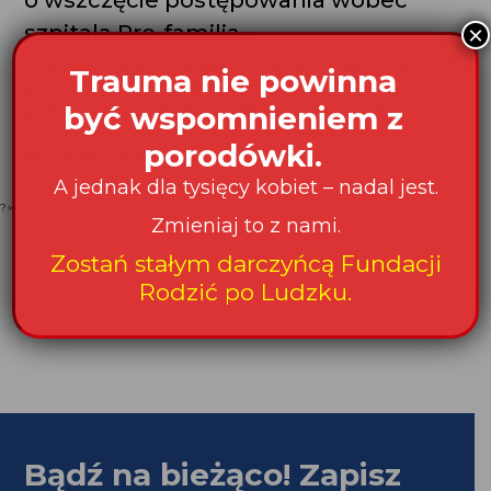
o wszczęcie postępowania wobec
szpitala Pro-familia...
Szanowny Panie, Działając w imieniu Fundacji Rodzić
po Ludzku, która już od 25 lat działa na rzecz polepszenia
standardów opieki okołoporodowej w polskich szpitalach,
w związku z napływającymi do Fundacji informacjami
o ograniczaniu...
?>