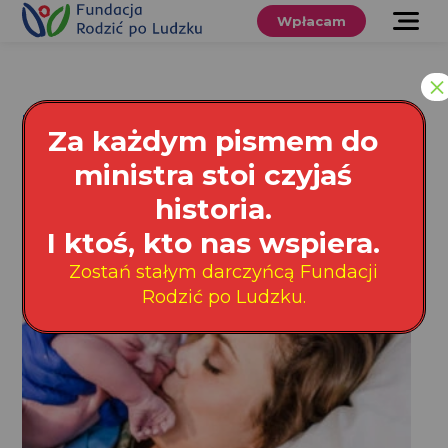
Przewiń
do
Wpłacam
treści
O nas
×
Co robimy
Tag: skóra do skóry
Za każdym pismem do
Wspieraj
ministra stoi czyjaś
nas
historia.
Gorzów Wielkopolski
Twoje prawa
I ktoś, kto nas wspiera.
Zostań stałym darczyńcą Fundacji
Sklep
Rodzić po Ludzku.
Niezbędnik
Search
for:
Search Button