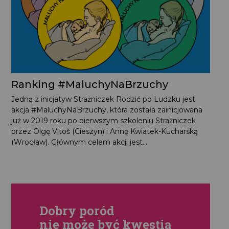
Ranking #MaluchyNaBrzuchy
Jedną z inicjatyw Strażniczek Rodzić po Ludzku jest
akcja #MaluchyNaBrzuchy, która została zainicjowana
już w 2019 roku po pierwszym szkoleniu Strażniczek
przez Olgę Vitoš (Cieszyn) i Annę Kwiatek-Kucharską
(Wrocław). Głównym celem akcji jest...
Dobry poród
nie może być kwestią