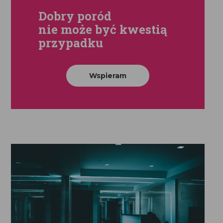
Dobry poród
nie może być kwestią
przypadku
Wspieram