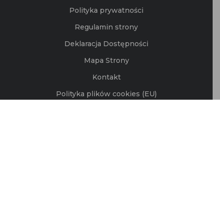
Polityka prywatności
Regulamin strony
Deklaracja Dostępności
Mapa Strony
Kontakt
Polityka plików cookies (EU)
©2026 Fundacja Rodzić po Ludzku.
Zaprojektowane przez © Faviconmedia
Zdjęcia © Obiektywnie Najpiękniejsze