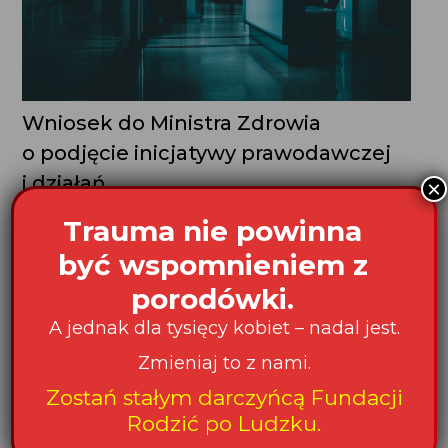
Wniosek do Ministra Zdrowia
o podjęcie inicjatywy prawodawczej
i działań...
×
Działamy na rzecz poprawy opieki nad kobietami
Trauma nie powinna
doświadczającymi sytuacji szczególnych: poronienia,
narodzin chorego lub martwego dziecka. Warszawa,
być wspomnieniem z
20 sierpnia 2021 r., FRPL/182/2021/JP WNIOSEK
porodówki.
O PODJĘCIE INICJATYWY PRAWODAWCZEJ
I DZIAŁAŃ NADZORCZYCH ZWIĄZANYCH...
A jednak dla tysięcy kobiet – nadal jest.
Zmieniaj to z nami.
Zostań stałym darczyńcą Fundacji
Rodzić po Ludzku.