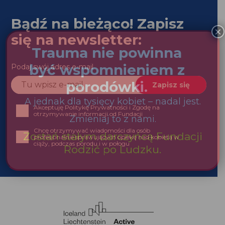
Bądź na bieżąco! Zapisz
się na newsletter:
Podaj swój adres e-mail
Akceptuję Politykę Prywatności i Zgodę na
otrzymywanie informacji od Fundacji
Chcę otrzymywać wiadomości dla osób
profesjonalnie sprawujących opiekę nad kobietą w
ciąży, podczas porodu i w połogu