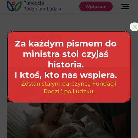
Przewiń
do
Wpłacam
treści
O nas
×
Co robimy
Tag: TOP3
Za każdym pismem do
Wspieraj
ministra stoi czyjaś
nas
historia.
Twoje prawa
I ktoś, kto nas wspiera.
Zostań stałym darczyńcą Fundacji
Sklep
Rodzić po Ludzku.
Niezbędnik
Search
for:
Search Button