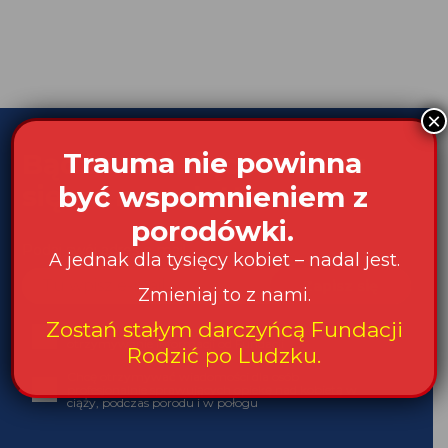
Bądź na bieżąco! Zapisz
się na newsletter:
Podaj swój adres e-mail
Akceptuję Politykę Prywatności i Zgodę na
otrzymywanie informacji od Fundacji
Chcę otrzymywać wiadomości dla osób profesjonalnie
sprawujących opiekę nad kobietą w ciąży, podczas
porodu i w połogu