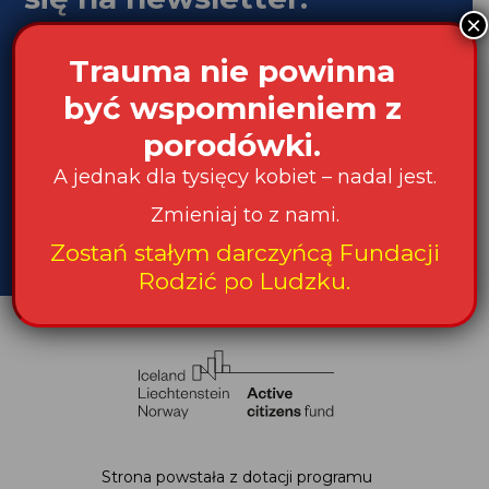
×
Podaj swój adres e-mail
Trauma nie powinna
być wspomnieniem z
porodówki.
Akceptuję Politykę Prywatności i Zgodę na
otrzymywanie informacji od Fundacji
A jednak dla tysięcy kobiet – nadal jest.
Chcę otrzymywać wiadomości dla osób
profesjonalnie sprawujących opiekę nad kobietą w
Zmieniaj to z nami.
ciąży, podczas porodu i w połogu
Zostań stałym darczyńcą Fundacji
Rodzić po Ludzku.
Strona powstała z dotacji programu