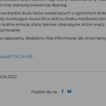
 oraz stanowią prewencję depresji.
ywa bardzo dużo listów świadczących o ogromnym stresie
ety oczekujące na poród w obliczu braku możliwości por
na silne emocje, stany lękowe i depresyjne, które wręcz 
jonowanie.
a w załączeniu. Będziemy Was informować jak otrzymamy
ji.pdf (761,26 KB)
 8.04.2022
Podziel się na: