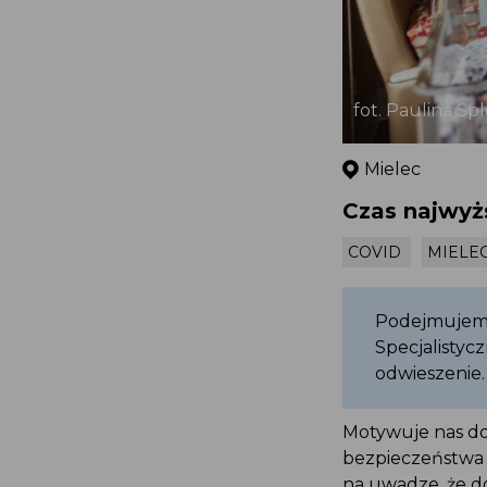
fot. Paulina Sp
Mielec
Czas najwyż
COVID
MIELE
Podejmujemy
Specjalistyc
odwieszenie.
Motywuje nas do 
bezpieczeństwa o
na uwadze, że 