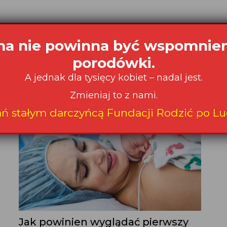
a nie powinna być wspomnie
Czytaj także:
porodówki.
A jednak dla tysięcy kobiet – nadal jest.
Zmieniaj to z nami.
ań stałym darczyńcą Fundacji Rodzić po Lu
Jak powinien wyglądać pierwszy