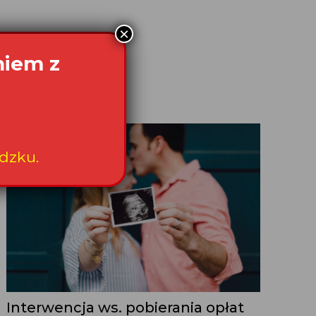
×
niem z
dzku.
Interwencja ws. pobierania opłat