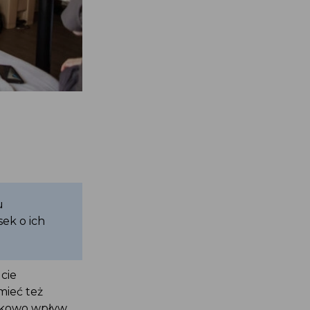
u
ek o ich
cie
mieć też
ukowo wpływ