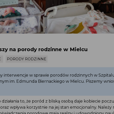
lechta
szy na porody rodzinne w Mielcu
C
PORODY RODZINNE
 interwencje w sprawie porodów rodzinnych w Szpital
znym im. Edmunda Biernackiego w Mielcu. Piszemy wnios
działania to, że poród z bliską osobą daje kobiecie poczu
raz wpływa korzystnie na jej stan emocjonalny. Należy 
doświadczenia porodowe mają realny i udowodniony na