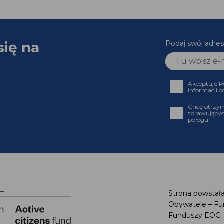
się na
Podaj swój adres
Akceptuję P
informacji o
Chcę otrzym
sprawującyc
połogu
Strona powstała
Obywatele – Fu
Funduszy EOG