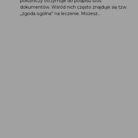
położniczy otrzymuje do podpisu stos
dokumentów. Wśród nich często znajduje się tzw.
„zgoda ogólna” na leczenie. Możesz...