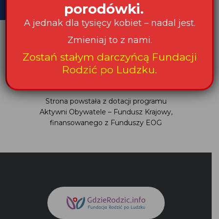
porodówki.
A jednak dla tysięcy kobiet – nadal jest.
Zmieniaj to z nami.
Zostań stałym darczyńcą Fundacji
Rodzić po Ludzku.
Strona powstała z dotacji programu
Aktywni Obywatele – Fundusz Krajowy,
finansowanego z Funduszy EOG