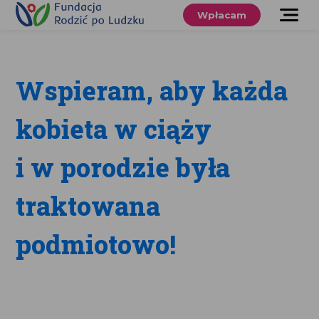
Przewiń
do
Wpłacam
treści
O nas
Co robimy
Wspieram, aby każda
Wspieraj
kobieta w ciąży
nas
i w porodzie była
Twoje prawa
traktowana
Sklep
podmiotowo!
Niezbędnik
Search
for:
Search Button