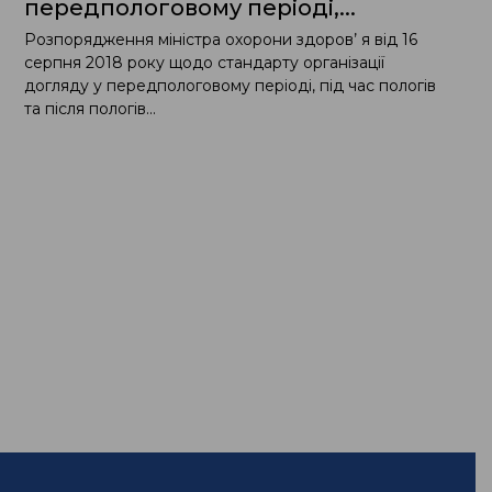
передпологовому перiодi,...
Розпорядження мiнiстра охорони здоров’ я вiд 16
серпня 2018 року щодо стандарту органiзацiї
догляду у передпологовому перiодi, пiд час пологiв
та пiсля пологiв...