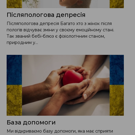
Пiсляпологова депресiя
Пiсляпологова депресiя Багато хто з жiнок пiсля
пологiв вiдчуває змiни у своєму емоцiйному станi.
Так званий бебi-блюз є фiзiологiчним станом,
природним у...
База допомоги
Ми відкриваємо базу допомоги, яка має сприяти