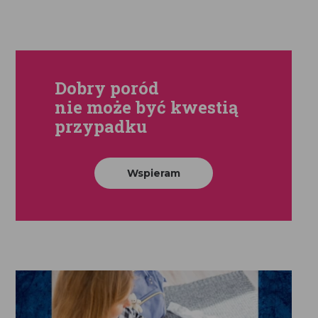
Dobry poród
nie może być kwestią
przypadku
Wspieram