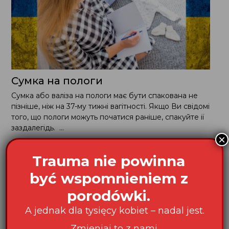
Сумка на пологи
Сумка або валiза на пологи має бути спакована не
пiзнiше, нiж на 37-му тижнi вагiтностi. Якщо Ви свiдомi
того, що пологи можуть початися ранiше, спакуйте iї
заздалегiдь. ...
×
Trauma nie powinna
być wspomnieniem z
porodówki.
A jednak dla tysięcy kobiet – nadal jest.
Zmieniaj to z nami.