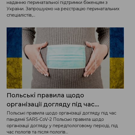
наданню перинатальної підтримки біженцям з
України. Запрошуємо на реєстрацію перинатальних
спеціалістів,...
Польські правила щодо
органiзацiї догляду пiд час...
Польські правила щодо органiзацiї догляду пiд час
пандемії SARS-CoV-2 Польські правила щодо
органiзацiї догляду у передпологовому перiодi, пiд
час пологiв та пiсля пологiв...