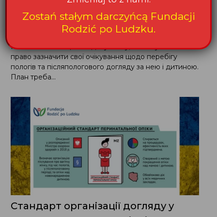
Zostań stałym darczyńcą Fundacji
Rodzić po Ludzku.
План пологiв
План пологiв — це тип документу, в якому жiнка має
право зазначити свої очiкування щодо перебiгу
пологiв та пiсляпологового догляду за нею i дитиною.
План треба...
Стандарт органiзацiї догляду у