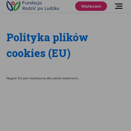
Przewiń
do
Wpłacam
treści
O nas
Co robimy
Polityka plików
Wspieraj
cookies (EU)
nas
Twoje prawa
Region EU jest nieaktywny dla cookie-statement.
Sklep
Niezbędnik
Search
for:
Search Button