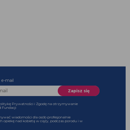
 e-mail
olitykę Prywatności i Zgodę na otrzymywanie
d Fundacji
ywać wiadomości dla osób profesjonalnie
h opiekę nad kobietą w ciąży, podczas porodu i w