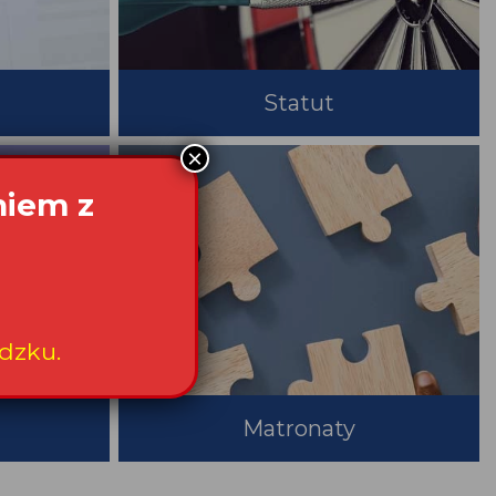
Statut
×
niem z
dzku.
Matronaty