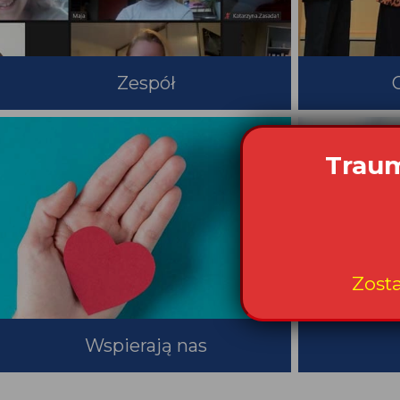
Zespół
Traum
Zost
Wspierają nas