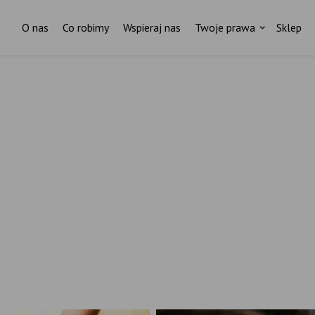
O nas
Co robimy
Wspieraj nas
Twoje prawa
Sklep