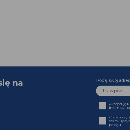
się na
Podaj swój adres
Akceptuję P
informacji o
Chcę otrzym
sprawującyc
połogu