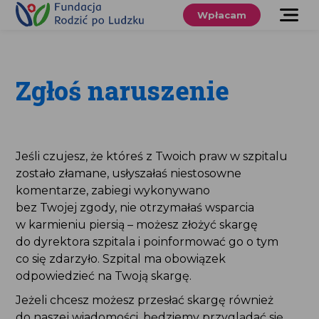
Przewiń
do
Wpłacam
treści
O nas
Co robimy
Zgłoś naruszenie
Wspieraj
nas
Jeśli czujesz, że któreś z Twoich praw w szpitalu
Twoje prawa
zostało złamane, usłyszałaś niestosowne
komentarze, zabiegi wykonywano
Sklep
bez Twojej zgody, nie otrzymałaś wsparcia
w karmieniu piersią – możesz złożyć skargę
Niezbędnik
do dyrektora szpitala i poinformować go o tym
co się zdarzyło. Szpital ma obowiązek
odpowiedzieć na Twoją skargę.
Search
Jeżeli chcesz możesz przesłać skargę również
for:
Search Button
do naszej wiadomości, będziemy przyglądać się