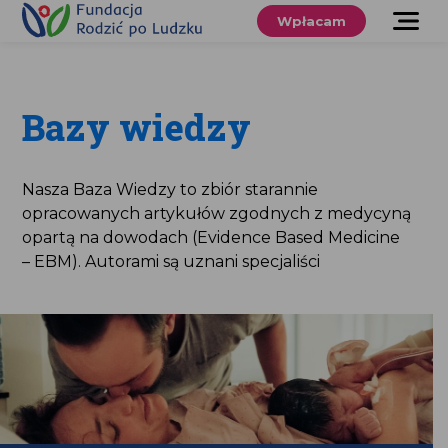
Przewiń
do
Wpłacam
treści
O nas
Co robimy
Bazy wiedzy
Wspieraj
nas
Nasza Baza Wiedzy to zbiór starannie
opracowanych artykułów zgodnych z medycyną
Twoje prawa
opartą na dowodach (Evidence Based Medicine
– EBM). Autorami są uznani specjaliści
Sklep
Niezbędnik
Search
for:
Search Button