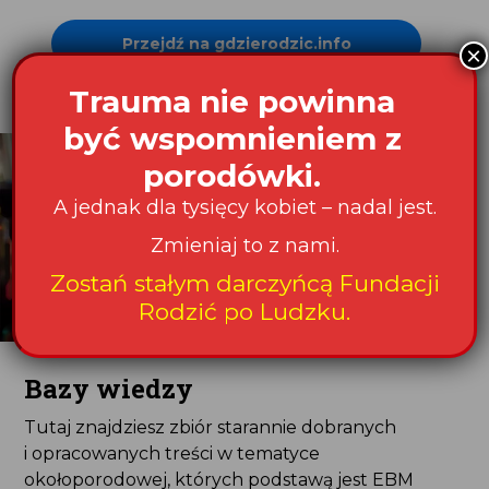
Przejdź na gdzierodzic.info
×
Trauma nie powinna
być wspomnieniem z
porodówki.
A jednak dla tysięcy kobiet – nadal jest.
Zmieniaj to z nami.
Zostań stałym darczyńcą Fundacji
Rodzić po Ludzku.
Bazy wiedzy
Tutaj znajdziesz zbiór starannie dobranych
i opracowanych treści w tematyce
okołoporodowej, których podstawą jest EBM