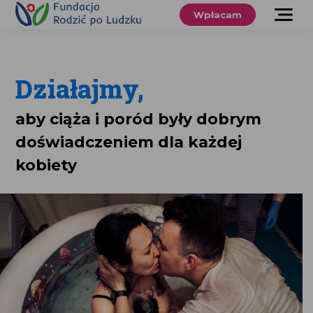
Przewiń
do
Wpłacam
treści
O nas
Co robimy
Działajmy,
Wspieraj
aby ciąża i poród były dobrym
nas
doświadczeniem dla każdej
Twoje prawa
kobiety
Sklep
Niezbędnik
Search
for:
Search Button