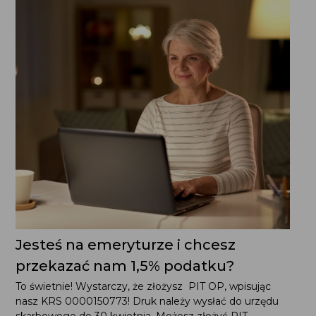
Jesteś na emeryturze i chcesz
przekazać nam 1,5% podatku?
To świetnie! Wystarczy, że złożysz PIT OP, wpisując
nasz KRS 0000150773! Druk należy wysłać do urzędu