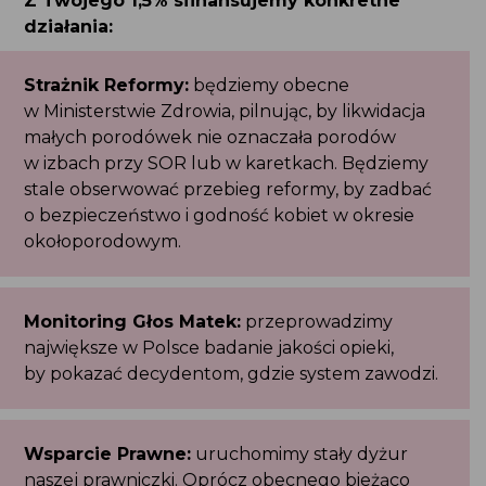
Z Twojego 1,5% sfinansujemy konkretne
działania:
Strażnik Reformy:
będziemy obecne
w Ministerstwie Zdrowia, pilnując, by likwidacja
małych porodówek nie oznaczała porodów
w izbach przy SOR lub w karetkach. Będziemy
stale obserwować przebieg reformy, by zadbać
o bezpieczeństwo i godność kobiet w okresie
okołoporodowym.
Monitoring Głos Matek:
przeprowadzimy
największe w Polsce badanie jakości opieki,
by pokazać decydentom, gdzie system zawodzi.
Wsparcie Prawne:
uruchomimy stały dyżur
naszej prawniczki. Oprócz obecnego bieżąco