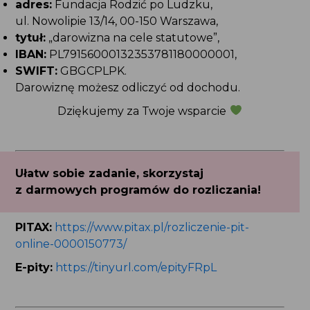
adres:
Fundacja Rodzić po Ludzku,
ul. Nowolipie 13/14, 00-150 Warszawa,
tytuł:
„darowizna na cele statutowe”,
IBAN:
PL79156000132353781180000001,
SWIFT:
GBGCPLPK.
Darowiznę możesz odliczyć od dochodu.
Dziękujemy za Twoje wsparcie
Ułatw sobie zadanie, skorzystaj
z darmowych programów do rozliczania!
PITAX:
https://www.pitax.pl/rozliczenie-pit-
online-0000150773/
E-pity:
https://tinyurl.com/epityFRpL