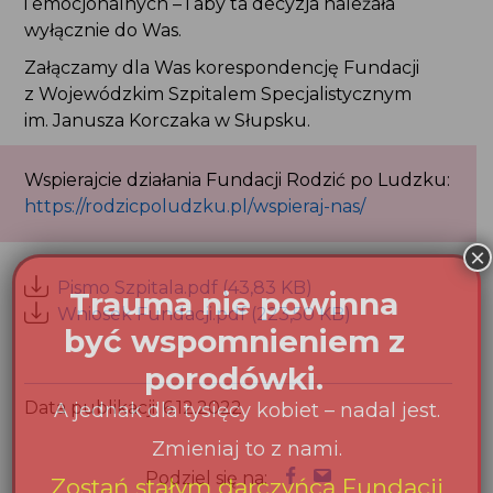
Załączamy dla Was korespondencję Fundacji
z Wojewódzkim Szpitalem Specjalistycznym
im. Janusza Korczaka w Słupsku.
Wspierajcie działania Fundacji Rodzić po Ludzku:
https://rodzicpoludzku.pl/wspieraj-nas/
Pismo Szpitala.pdf (43,83 KB)
Wniosek Fundacji.pdf (223,50 KB)
Data publikacji: 6.12.2022
Podziel się na: