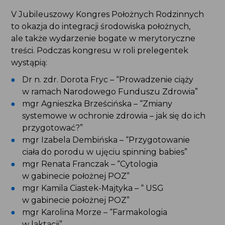
V Jubileuszowy Kongres Położnych Rodzinnych
to okazja do integracji środowiska położnych,
ale także wydarzenie bogate w merytoryczne
treści. Podczas kongresu w roli prelegentek
wystąpią:
Dr n. zdr. Dorota Fryc – “Prowadzenie ciąży
w ramach Narodowego Funduszu Zdrowia”
mgr Agnieszka Brześcińska – “Zmiany
systemowe w ochronie zdrowia – jak się do ich
przygotować?”
mgr Izabela Dembińska – “Przygotowanie
ciała do porodu w ujęciu spinning babies”
mgr Renata Franczak – “Cytologia
w gabinecie położnej POZ”
mgr Kamila Ciastek-Majtyka – “ USG
w gabinecie położnej POZ”
mgr Karolina Morze – “Farmakologia
w laktacji”