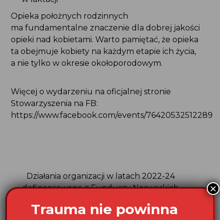
Opieka położnych rodzinnych
ma fundamentalne znaczenie dla dobrej jakości
opieki nad kobietami. Warto pamiętać, że opieka
ta obejmuje kobiety na każdym etapie ich życia,
a nie tylko w okresie okołoporodowym.
Więcej o wydarzeniu na oficjalnej stronie
Stowarzyszenia na FB:
https://www.facebook.com/events/764205325122897
Działania organizacji w latach 2022-24
×
dofinansowane z Funduszy Norweskich
w ramach Programu Aktywni Obywatele –
Trauma nie powinna
Fundusz Krajowy