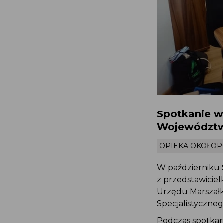
Spotkanie w
Województw
OPIEKA OKOŁO
W październiku 
z przedstawicie
Urzędu Marszał
Specjalistyczneg
Podczas spotkan