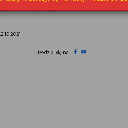
potkania 15.10.2023.pdf (271,00 KB)
22.10.2021
Podziel się na: