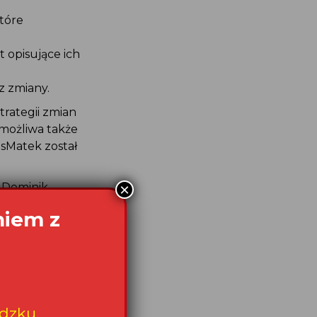
tóre
 opisujące ich
z zmiany.
rategii zmian
 możliwa także
sMatek został
×
 Dominik
jtysiak i Pani
niem z
 nad ich
ażniczka Anna
dzku.