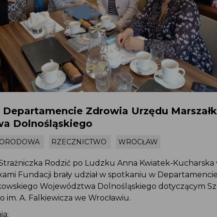
 Departamencie Zdrowia Urzędu Marszał
a Dolnośląskiego
PORODOWA
RZECZNICTWO
WROCŁAW
Strażniczka Rodzić po Ludzku Anna Kwiatek-Kucharska
lkami Fundacji brały udział w spotkaniu w Departamenci
kowskiego Województwa Dolnośląskiego dotyczącym Szp
o im. A. Falkiewicza we Wrocławiu.
ia: