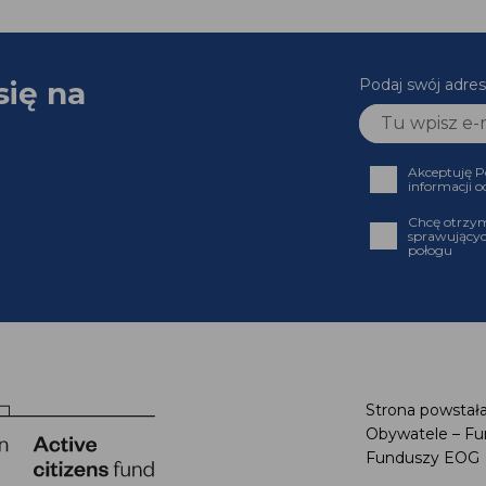
się na
Podaj swój adres
Akceptuję P
informacji o
Chcę otrzym
sprawującyc
połogu
Strona powstała
Obywatele – Fu
Funduszy EOG