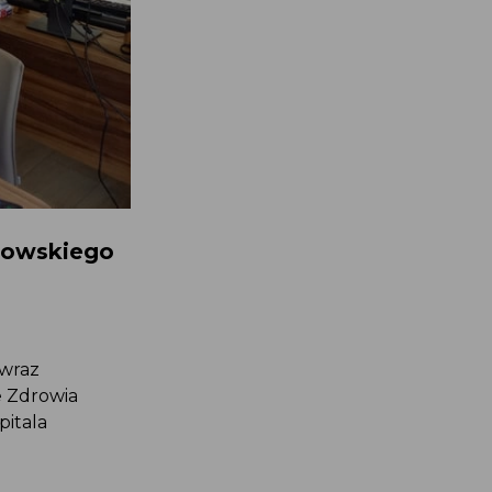
kowskiego
 wraz
e Zdrowia
itala