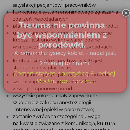
zdarzeń niepożądanych;
placówka zapewnia formularz planu porodu;
uzyskiwana jest pisemna zgoda na nacięcie
krocza i jest ono wykonywane jedynie
w medycznie uzasadnionych przypadkach
a nie rutynowo;
kontakt skóra do skóry trwający 2h jest
standardem w placówce;
funkcjonuje przyszpitalna szkoła rodzenia;
szpital zapewnia ciągłe znieczulenie
zewnątrzoponowe porodu;
wszystkie położne miały zapewnione szkolenie
z zakresu anestezjologii i intensywnej opieki
w położnictwie;
zostanie zwrócona szczególna uwaga
na kwestie związane z komunikacją, kulturą
osobistą personelu, sposobem zwracania się
do pacjentów – w związku z przedstawionymi
we wniosku wynikami ankiety „Głos matek”;