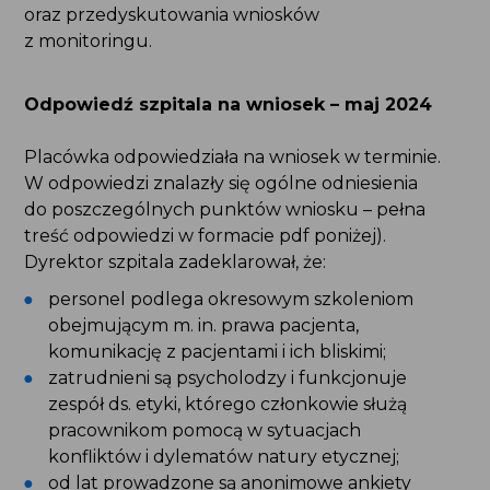
Odpowiedź szpitala na wniosek – maj 2024
Placówka odpowiedziała na wniosek w terminie.
W odpowiedzi znalazły się ogólne odniesienia
do poszczególnych punktów wniosku – pełna
treść odpowiedzi w formacie pdf poniżej).
Dyrektor szpitala zadeklarował, że:
personel podlega okresowym szkoleniom
obejmującym m. in. prawa pacjenta,
komunikację z pacjentami i ich bliskimi;
zatrudnieni są psycholodzy i funkcjonuje
zespół ds. etyki, którego członkowie służą
pracownikom pomocą w sytuacjach konfliktów
i dylematów natury etycznej;
od lat prowadzone są anonimowe ankiety
satysfakcji pacjentów i pracowników;
funkcjonuje system anonimowego zgłaszania