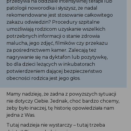
A co, jeżeli jesteś rodzicem dziecka, które
przebywa na oddziale intensywnej terapii lub
patologii noworodka i słyszysz, że nadal
rekomendowane jest stosowanie całkowitego
zakazu odwiedzin? Procedury szpitalne
umożliwiają rodzicom uzyskanie wszelkich
potrzebnych informacji o stanie zdrowia malucha,
jego zdjęć, filmików czy przekazu
za pośrednictwem kamer. Zalecają też
nagrywanie się na dyktafon lub pozytywkę, bo dla
dzieci leżących w inkubatorach potwierdzeniem
dającej bezpieczeństwo obecności rodzica jest
jego głos.
Mamy nadzieję, że żadna z powyższych sytuacji
nie dotyczy Ciebie. Jednak, choć bardzo chcemy,
żeby było inaczej, tę historię opowiedziała nam
jedna z Was.