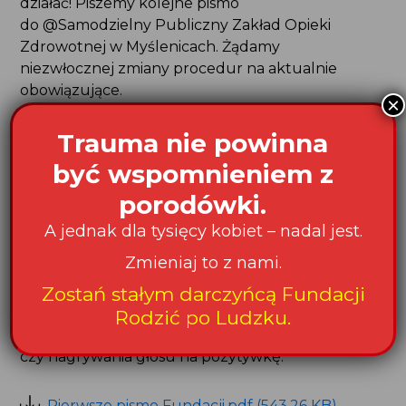
Tutaj nadzieja nie wystarczy – tutaj trzeba działać!
Piszemy kolejne pismo do @Samodzielny
Publiczny Zakład Opieki Zdrowotnej
w Myślenicach. Żądamy niezwłocznej zmiany
procedur na aktualnie obowiązujące.
Pamiętajcie, że macie prawo do:
wyrażenia sprzeciwu wobec prób izolacji
Waszego dziecka – jeżeli oczywiście Wasz stan
zdrowia na to pozwala,
kontaktu skóra do skóry,
karmienia swojego dziecka piersią.
Jeżeli nie jesteś zakażona, masz prawo
do sprawowania dodatkowej opieki pielęgnacyjnej
przy dziecku hospitalizowanym –
a nie tylko do zdjęć przesłanych na komórkę
czy nagrywania głosu na pozytywkę.
Pierwsze pismo Fundacji.pdf (543,26 KB)